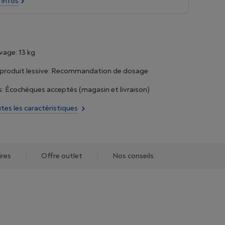
'infos
vage: 13 kg
produit lessive: Recommandation de dosage
 Écochèques acceptés (magasin et livraison)
utes les caractéristiques
ires
Offre outlet
Nos conseils