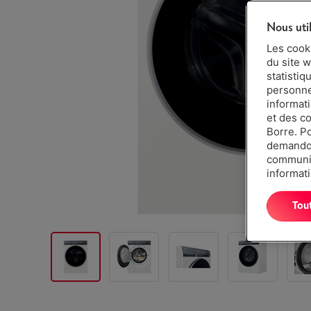
Nous uti
Les cook
du site w
statistiq
personnes
informat
et des c
Borre. P
demandon
communiq
informati
Tou