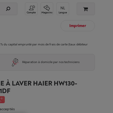
Compte
Magasins
Langue
Imprimer
 capital emprunté par mois de frais de carte (taux débiteur
Réparation à domicile par nos techniciens
E À LAVER HAIER HW130-
1DF
acceptés