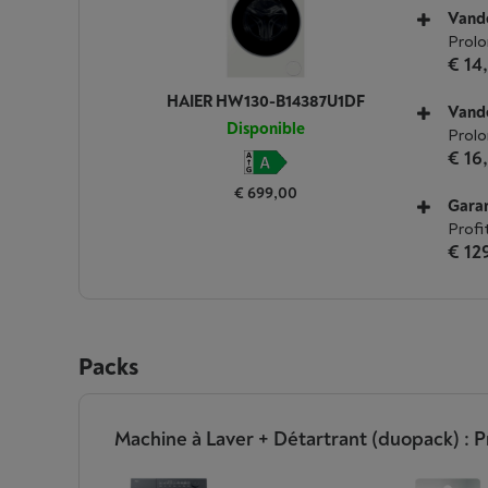
Vande
Prolo
€ 14
HAIER HW130-B14387U1DF
Vande
Disponible
Prolo
€ 16
€ 699,00
Garan
Profi
€ 12
Packs
Machine à Laver + Détartrant (duopack) : Pr