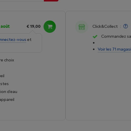
7 août
€ 19,00
Click&Collect
:
Commandez san
nnectez-vous
et
Voir les 71 magas
re choix
eil
istes
tion d’eau
appareil