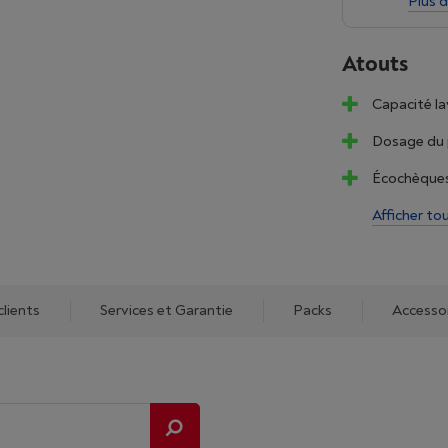
Plus d
Atouts
Capacité la
Dosage du 
Écochèques:
Afficher to
clients
Services et Garantie
Packs
Accesso