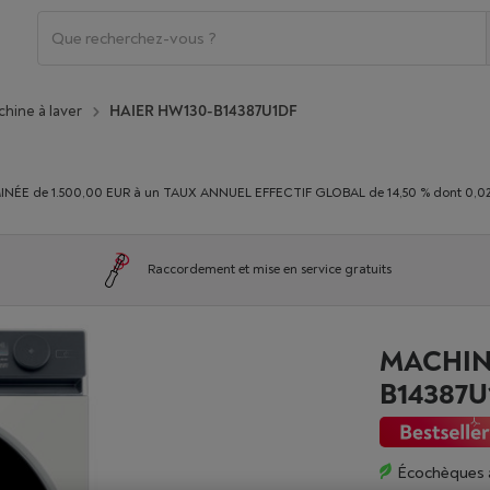
hine à laver
HAIER HW130-B14387U1DF
E de 1.500,00 EUR à un TAUX ANNUEL EFFECTIF GLOBAL de 14,50 % dont 0,02% du
Raccordement et mise en service gratuits
MACHIN
B14387U
Écochèques 