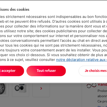
lisons des cookies
ies strictement nécessaires sont indispensables au bon fonct
Disponible
eb et ne peuvent être refusés. D'autres cookies sont utilisés à 
€ 699,
ues pour collecter des informations sur la manière dont vous et 
 utilisez notre site; des cookies publicitaires pour collecter d
Ou 24 mensu
ions sur votre comportement sur internet et personnaliser nos
Taux débiteu
ookies conversationnels permettant l'accès au chat en direct a
our tous les cookies qui ne sont pas strictement nécessaires, n
s toujours votre consentement avant de les installer. Vous p
uer vos choix ci-dessous. Si vous souhaitez obtenir de plus 
ons à ce sujet, veuillez consulter
notre déclaration relative aux
t accepter
Tout refuser
Je choisis mes
Vand
Prolon
abon
Ce pr