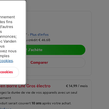
5,0
|
Avis
(1)
ionnement
-
Voir le stock
des fins
00
d'autres
es
alités de € 31,07 -
Plus d'infos
 annonces;
r 6,24%, Coût du crédit € 46,68
vec Vanden
ous
J'achète
ouvez nous
amples
 cookies
.
Comparer
 cookies
en Borre Life Gros électro
€ 14,99
/ mois
gez la durée de vie de vos appareils avec un seul
nement
oduit serait couvert
10 ans
après votre achat.