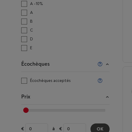
A -10%
A
B
C
D
E
Écochèques
Écochèques acceptés
Prix
à
OK