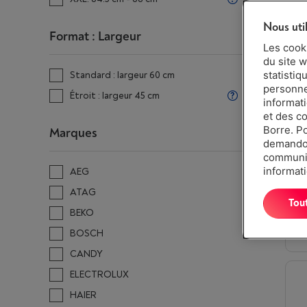
vais
Nous uti
Format : Largeur
Les cook
du site w
statistiq
Standard : largeur 60 cm
personnes
Étroit : largeur 45 cm
informat
et des c
Borre. P
Marques
demandon
communiq
informati
AEG
ATAG
Tou
BEKO
BOSCH
CANDY
ELECTROLUX
HAIER