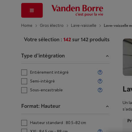
Home
Gros électro
Lave-vaisselle
Lave-vaisselle e
Votre sélection :
142
sur
142
produits
Type d'intégration
Entièrement intégré
Semi-intégré
La
Sous-encastrable
Un la
Format: Hauteur
s'ad
vais
Pr
couv
Hauteur standard : 80.5–82 cm
enca
XXL: 84.5 cm - 88 cm