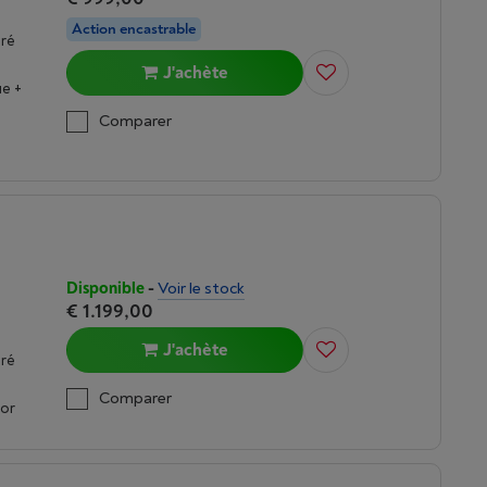
Action encastrable
gré
J'achète
e +
Comparer
Disponible
-
Voir le stock
€ 1.199,00
J'achète
gré
Comparer
oor