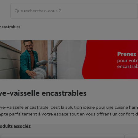
ncastrables
ve-vaisselle encastrables
ve-vaisselle encastrable, c'est la solution idéale pour une cuisine har
apte parfaitement à votre espace tout en vous offrant un confort d'
selle encastrables de grandes marques et choisissez le modèle qui 
oduits associés:
erts), de classe énergétique, de programmes de lavage et de foncti
strable convient à votre cuisine. Affinez votre recherche en utilisant 