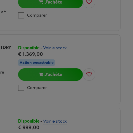
J'achète
e +
Comparer
CTDRY
Disponible
-
Voir le stock
€ 1.369,00
Action encastrable
gré
J'achète
Comparer
Disponible
-
Voir le stock
€ 999,00