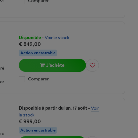
oor
Comparer
Disponible
-
Voir le stock
€ 849,00
Action encastrable
J'achète
gré
Comparer
oor
Disponible à partir du lun. 17 août
-
Voir
le stock
€ 999,00
Action encastrable
gré