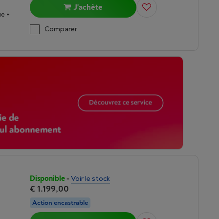
J'achète
e +
Comparer
Disponible
-
Voir le stock
€ 1.199,00
Action encastrable