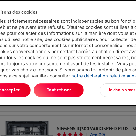
Lave-vaisselle encastrables pour une cuisine IKEA Faktum
Lave
selle encastrable chez Vanden Borre.
lisons des cookies
ies strictement nécessaires sont indispensables au bon fonct
Montrer d'autres caractéristiques
eb et ne peuvent être refusés. D'autres cookies sont utilisés à 
ues pour collecter des informations sur la manière dont vous et 
 utilisez notre site; des cookies publicitaires pour collecter d
ions sur votre comportement sur internet et personnaliser nos
ookies conversationnels permettant l'accès au chat en direct a
our tous les cookies qui ne sont pas strictement nécessaires, n
|
Avis
(15)
s toujours votre consentement avant de les installer. Vous p
uer vos choix ci-dessous. Si vous souhaitez obtenir de plus 
Type: Lave-vaisselle entièrement inté
ons à ce sujet, veuillez consulter
notre déclaration relative aux
Niveau sonore: 42 dB
Mode de séchage: Échangeur thermiqu
t accepter
Tout refuser
Je choisis mes
Ouverture de porte automatique
|
Avis
(10)