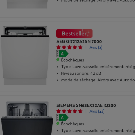
Mode de séchage: Airdry avec Autod
AEG GI7212A2SN 7000
|
Avis
(2)
Écochèques
Type: Lave-vaisselle entièrement inté
Niveau sonore: 42 dB
Mode de séchage: Airdry avec Autod
SIEMENS SN63EX22AE IQ300
|
Avis
(23)
Écochèques
Type: Lave-vaisselle entièrement inté