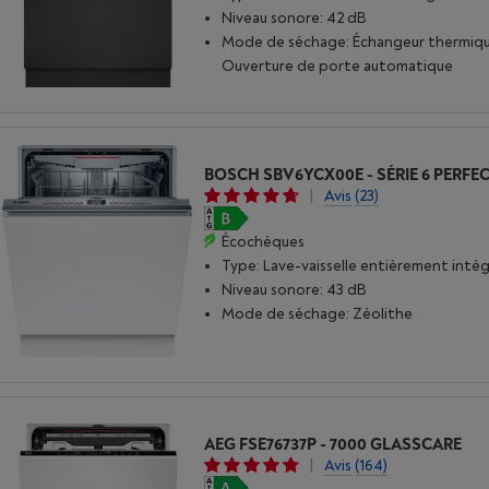
Niveau sonore: 42 dB
Mode de séchage: Échangeur thermiqu
Ouverture de porte automatique
BOSCH SBV6YCX00E - SÉRIE 6 PERFE
|
Avis
(23)
Écochèques
Type: Lave-vaisselle entièrement inté
Niveau sonore: 43 dB
Mode de séchage: Zéolithe
AEG FSE76737P - 7000 GLASSCARE
|
Avis
(164)