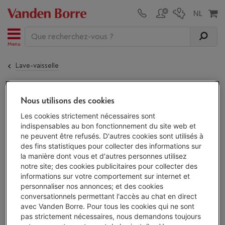
Menu
Lave-vaisselle
Le
BEKO BDFN36653XC
n'est plus disponible !
Nous utilisons des cookies
Les cookies strictement nécessaires sont
indispensables au bon fonctionnement du site web et
ne peuvent être refusés. D'autres cookies sont utilisés à
Alternatives
des fins statistiques pour collecter des informations sur
la manière dont vous et d'autres personnes utilisez
Découvrez nos lave-vaisselle et trouvez
notre site; des cookies publicitaires pour collecter des
votre lave-vaisselle parmi
203 appareils.
informations sur votre comportement sur internet et
Voir les lave-vaisselle
personnaliser nos annonces; et des cookies
conversationnels permettant l'accès au chat en direct
avec Vanden Borre. Pour tous les cookies qui ne sont
pas strictement nécessaires, nous demandons toujours
Alternatives