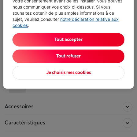
votre consentement avant de les installer. Vous pouvez
nous communiquer vos choix ci-dessous. Si vous
Complétez vos coordonnées et nos
souhaitez obtenir de plus amples informations à ce
experts vous rappellent pour vous aider à
sujet, veuillez consulter
notre déclaration relative aux
faire le bon choix.
cookies
.
Je demande conseil
Tout accepter
Toutes les information concernant le
Tout refuser
BEKO BDFN36653XC
Ce produit n'est plus disponible !
Je choisis mes cookies
Comparer
Accessoires
Caractéristiques
Accessoires pour le produit
BEKO
BDFN36653XC