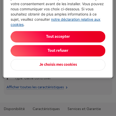
€ 59,89
votre consentement avant de les installer. Vous pouvez
nous communiquer vos choix ci-dessous. Si vous
J'achète
souhaitez obtenir de plus amples informations à ce
sujet, veuillez consulter
notre déclaration relative aux
cookies
.
Comparer
Tout accepter
Caractéristiques
Tout refuser
Compatibilité PC (Windows): Oui
Je choisis mes cookies
Compatibilité Sony Playstation: Non
Type: Game controller
Afficher toutes les caractéristiques
Disponibilité
Caractéristiques
Services et Garantie