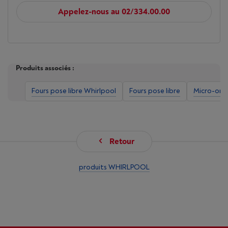
Appelez-nous au 02/334.00.00
Produits associés :
Fours pose libre Whirlpool
Fours pose libre
Micro-ond
Retour
produits WHIRLPOOL