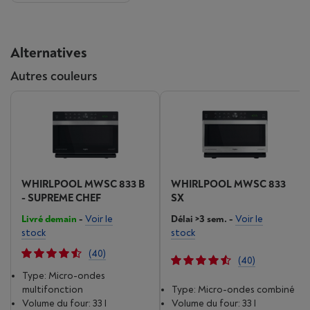
Alternatives
Autres couleurs
WHIRLPOOL MWSC 833 B
WHIRLPOOL MWSC 833
- SUPREME CHEF
SX
Livré demain
-
Voir le
Délai >3 sem.
-
Voir le
stock
stock
(40)
(40)
Type: Micro-ondes
multifonction
Type: Micro-ondes combiné
Volume du four: 33 l
Volume du four: 33 l