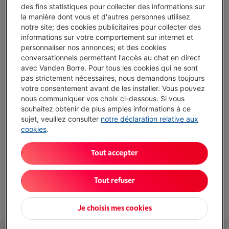
des fins statistiques pour collecter des informations sur
la manière dont vous et d'autres personnes utilisez
notre site; des cookies publicitaires pour collecter des
Atouts
informations sur votre comportement sur internet et
personnaliser nos annonces; et des cookies
ExtraSpace : Optimise l'espace pour plus de rangement
conversationnels permettant l'accès au chat en direct
avec Vanden Borre. Pour tous les cookies qui ne sont
Technologie Crisp : Cuisson rapide et homogène des
pas strictement nécessaires, nous demandons toujours
aliments
votre consentement avant de les installer. Vous pouvez
Jet Defrost : Décongélation rapide et efficace
nous communiquer vos choix ci-dessous. Si vous
souhaitez obtenir de plus amples informations à ce
Absence de plateau tournant
sujet, veuillez consulter
notre déclaration relative aux
cookies
.
Afficher toutes les caractéristiques
Tout accepter
Existe également dans d'autres couleurs
Tout refuser
Je choisis mes cookies