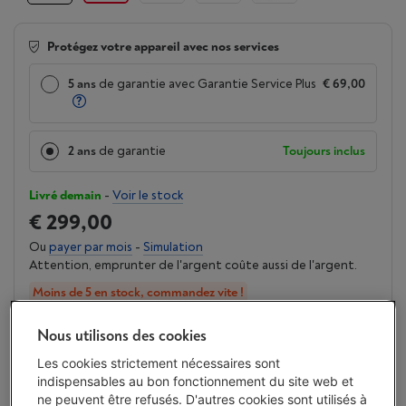
Protégez votre appareil avec nos services
5 ans
de garantie avec Garantie Service Plus
€ 69,00
2 ans
de garantie
Toujours inclus
Livré demain
-
Voir le stock
€ 299,00
Ou
payer par mois
-
Simulation
Attention, emprunter de l'argent coûte aussi de l'argent.
Moins de 5 en stock, commandez vite !
J'achète
Nous utilisons des cookies
Les cookies strictement nécessaires sont
Comparer
indispensables au bon fonctionnement du site web et
ne peuvent être refusés. D'autres cookies sont utilisés à