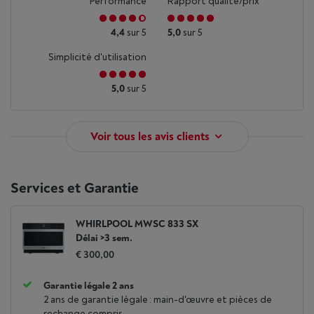
Performance
Rapport qualité/prix
4,4
sur 5
5,0
sur 5
Simplicité d'utilisation
5,0
sur 5
Voir tous les avis clients
Services et Garantie
WHIRLPOOL MWSC 833 SX
Délai >3 sem.
€ 300,00
Garantie légale 2 ans
2 ans de garantie légale : main-d'œuvre et pièces de
rechange compris.