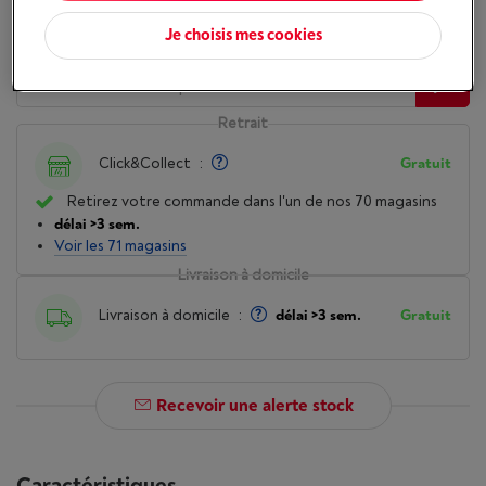
Disponibilité
Je choisis mes cookies
Retrait
Click&Collect
:
Gratuit
Retirez votre commande dans l'un de nos 70 magasins
délai >3 sem.
Voir les 71 magasins
Livraison à domicile
Livraison à domicile
:
délai >3 sem.
Gratuit
Recevoir une alerte stock
Caractéristiques