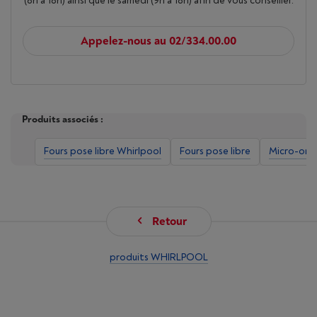
(8h à 18h) ainsi que le samedi (9h à 18h) afin de vous conseiller.
Appelez-nous au 02/334.00.00
Produits associés :
Fours pose libre Whirlpool
Fours pose libre
Micro-ond
Retour
produits WHIRLPOOL