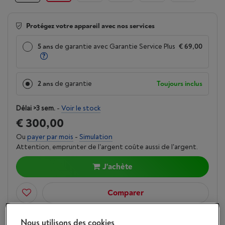
Protégez votre appareil avec nos services
5 ans
de garantie avec Garantie Service Plus
€ 69,00
2 ans
de garantie
Toujours inclus
Délai >3 sem.
-
Voir le stock
€ 300,00
Ou
payer par mois
-
Simulation
Attention, emprunter de l'argent coûte aussi de l'argent.
J'achète
Comparer
Nous utilisons des cookies