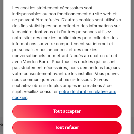
Les cookies strictement nécessaires sont
Atouts
indispensables au bon fonctionnement du site web et
ExtraSpace : Optimise l'espace pour plus de rangement
ne peuvent être refusés. D'autres cookies sont utilisés à
des fins statistiques pour collecter des informations sur
Technologie Crisp : Cuisson rapide et homogène des
la manière dont vous et d'autres personnes utilisez
aliments
notre site; des cookies publicitaires pour collecter des
informations sur votre comportement sur internet et
Jet Defrost : Décongélation rapide et efficace
personnaliser nos annonces; et des cookies
conversationnels permettant l'accès au chat en direct
Absence de plateau tournant
avec Vanden Borre. Pour tous les cookies qui ne sont
Afficher toutes les caractéristiques
pas strictement nécessaires, nous demandons toujours
votre consentement avant de les installer. Vous pouvez
nous communiquer vos choix ci-dessous. Si vous
souhaitez obtenir de plus amples informations à ce
Existe également dans d'autres couleurs
sujet, veuillez consulter
notre déclaration relative aux
cookies
.
Tout accepter
Garantie
Packs
Accessoires
Alternatives
Nos conseils
Tout refuser