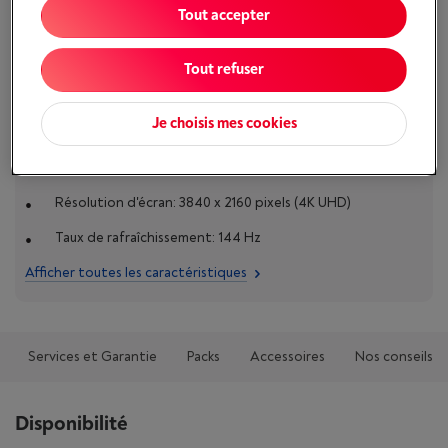
Tout accepter
Comparer
Tout refuser
Je choisis mes cookies
Caractéristiques
Diagonale de l'écran: 27 " (69 cm)
Résolution d'écran: 3840 x 2160 pixels (4K UHD)
Taux de rafraîchissement: 144 Hz
Afficher toutes les caractéristiques
Services et Garantie
Packs
Accessoires
Nos conseils
Disponibilité