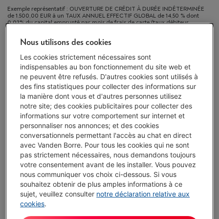
Exemple représentatif : OUVERTURE DE CRÉDIT À DURÉE INDÉTERMINÉE
de 1.500,00 EUR à un TAUX ANNUEL EFFECTIF GLOBAL de 14,50 % dont
0,02% du capital emprunté par mois de frais de carte (taux débiteur
VARIABLE de 14,23%), et un taux débiteur de 6,24%.
Nous utilisons des cookies
Protégez votre appareil avec nos services
Les cookies strictement nécessaires sont
indispensables au bon fonctionnement du site web et
5 ans
de garantie avec Garantie Service Plus
€ 49,00
ne peuvent être refusés. D'autres cookies sont utilisés à
des fins statistiques pour collecter des informations sur
la manière dont vous et d'autres personnes utilisez
notre site; des cookies publicitaires pour collecter des
2 ans
de garantie
Toujours inclus
informations sur votre comportement sur internet et
personnaliser nos annonces; et des cookies
Livré demain
-
Voir le stock
conversationnels permettant l'accès au chat en direct
avec Vanden Borre. Pour tous les cookies qui ne sont
€ 599,00
pas strictement nécessaires, nous demandons toujours
Ou 18 mensualités de € 34,96 -
Plus d'infos
votre consentement avant de les installer. Vous pouvez
Taux débiteur 6,24%, Coût du crédit € 30,28
nous communiquer vos choix ci-dessous. Si vous
souhaitez obtenir de plus amples informations à ce
Moins de 10 en stock, commandez vite !
sujet, veuillez consulter
notre déclaration relative aux
cookies
.
J'achète