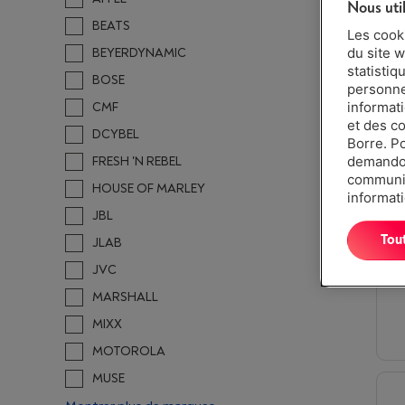
Nous uti
BEATS
Les cook
du site w
BEYERDYNAMIC
statistiq
BOSE
personnes
informat
CMF
et des c
DCYBEL
Borre. P
demandon
FRESH 'N REBEL
communiq
HOUSE OF MARLEY
informati
JBL
Tou
JLAB
JVC
MARSHALL
MIXX
MOTOROLA
MUSE