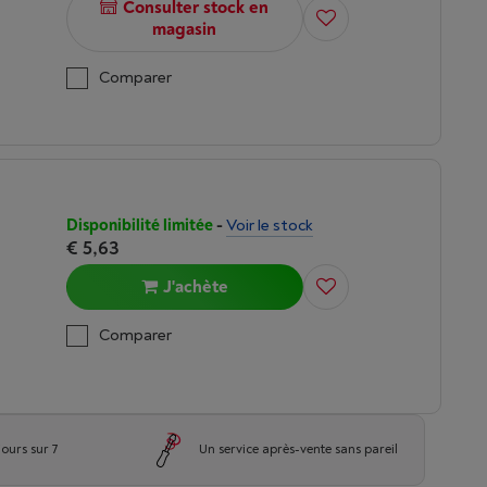
Consulter stock en
magasin
Comparer
Disponibilité limitée
-
Voir le stock
€ 5,63
J'achète
Comparer
jours sur 7
Un service après-vente sans pareil