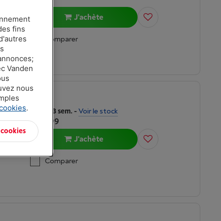
J'achète
ionnement
des fins
d'autres
Comparer
es
 annonces;
vec Vanden
ous
ouvez nous
amples
 cookies
.
Délai >3 sem.
-
Voir le stock
€ 24,99
 cookies
J'achète
Comparer