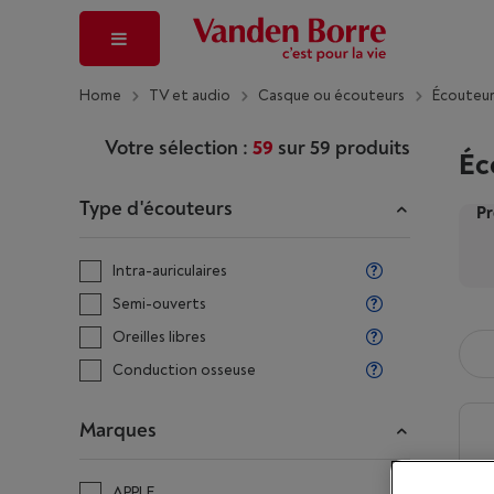
Home
TV et audio
Casque ou écouteurs
Écouteur
Votre sélection :
59
sur
59
produits
Éc
Type d'écouteurs
Pr
Intra-auriculaires
Semi-ouverts
Oreilles libres
Conduction osseuse
Marques
APPLE