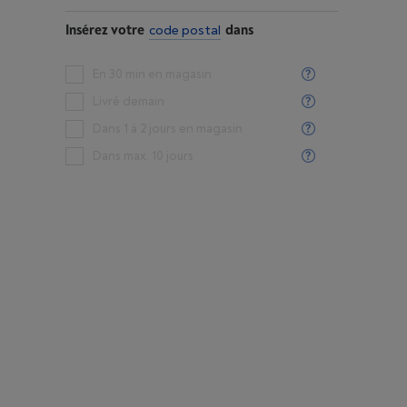
Insérez votre
code postal
dans
En 30 min en magasin
Livré demain
Dans 1 à 2 jours en magasin
Dans max. 10 jours