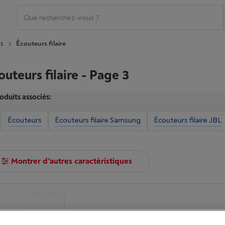
s
Écouteurs filaire
outeurs filaire - Page 3
oduits associés:
Écouteurs
Écouteurs filaire Samsung
Écouteurs filaire JBL
Montrer d'autres caractéristiques
DCYBEL EARBUDDY 2 GOLD
|
Avis
(2)