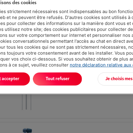
lisons des cookies
Réduction active du bruit : Non
ies strictement nécessaires sont indispensables au bon fonct
Type: Écouteurs sans fil in-ear
eb et ne peuvent être refusés. D'autres cookies sont utilisés à 
Connexion: Mini jack 3.5 mm
ues pour collecter des informations sur la manière dont vous et 
 utilisez notre site; des cookies publicitaires pour collecter d
ions sur votre comportement sur internet et personnaliser nos
ookies conversationnels permettant l'accès au chat en direct a
our tous les cookies qui ne sont pas strictement nécessaires, n
s toujours votre consentement avant de les installer. Vous p
uer vos choix ci-dessous. Si vous souhaitez obtenir de plus 
ons à ce sujet, veuillez consulter
notre déclaration relative aux
SONY IEREX15CW.CE7
Type: Écouteurs filaires in-ear
t accepter
Tout refuser
Je choisis mes
Connexion: USB type-C
Microphone intégré: Oui