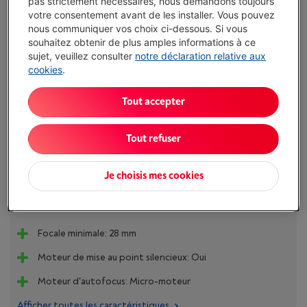
pas strictement nécessaires, nous demandons toujours
votre consentement avant de les installer. Vous pouvez
€ 849,00
nous communiquer vos choix ci-dessous. Si vous
Ou 24 mensualités de € 37,74 -
Plus d'infos
souhaitez obtenir de plus amples informations à ce
Taux débiteur 6,24%, Coût du crédit € 56,76
sujet, veuillez consulter
notre déclaration relative aux
cookies
.
Moins de 5 en stock, commandez vite !
Tout accepter
J'achète
Tout refuser
Comparer
Je choisis mes cookies
Atouts
Focale minimale: 28 mm
Moteur de mise au point silencieux: Oui
Moteur d'autofocus: Micro-moteur
Afficher toutes les caractéristiques