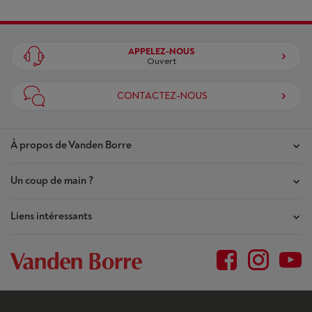
APPELEZ-NOUS
Ouvert
CONTACTEZ-NOUS
À propos de Vanden Borre
Un coup de main ?
Nos magasins
Contrat de Confiance
Liens intéressants
Mes commandes
Qui sommes-nous ?
Mes réparations
Outlet
Plan du site
Demande de réparation
BtoB
Conditions générales
Résilier mon achat
Jobs
Privacy