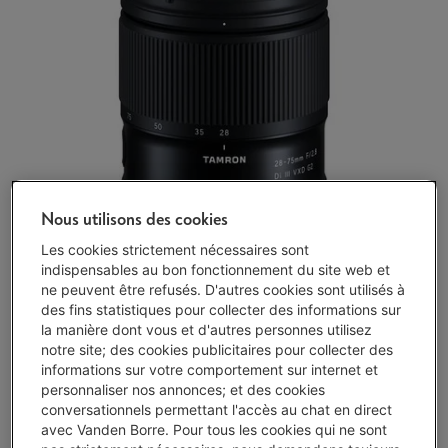
Nous utilisons des cookies
Les cookies strictement nécessaires sont
indispensables au bon fonctionnement du site web et
ne peuvent être refusés. D'autres cookies sont utilisés à
des fins statistiques pour collecter des informations sur
la manière dont vous et d'autres personnes utilisez
notre site; des cookies publicitaires pour collecter des
Exemple représentatif : OUVERTURE DE CRÉDIT À DURÉE INDÉTERMINÉE
informations sur votre comportement sur internet et
de 1.500,00 EUR à un TAUX ANNUEL EFFECTIF GLOBAL de 14,50 % dont
0,02% du capital emprunté par mois de frais de carte (taux débiteur
personnaliser nos annonces; et des cookies
VARIABLE de 14,23%), et un taux débiteur de 6,24%.
conversationnels permettant l'accès au chat en direct
avec Vanden Borre. Pour tous les cookies qui ne sont
Livré demain
-
Voir le stock