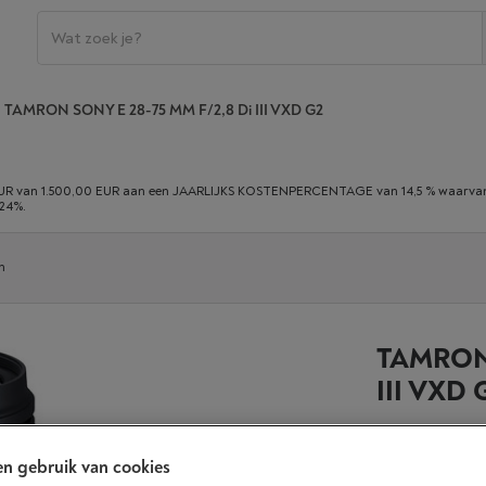
TAMRON SONY E 28-75 MM F/2,8 Di III VXD G2
 van 1.500,00 EUR aan een JAARLIJKS KOSTENPERCENTAGE van 14,5 % waarvan 0,
,24%.
n
TAMRON 
III VXD
n gebruik van cookies
Morgen gel