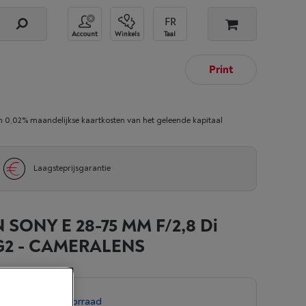
Account
Winkels
Taal
Print
02% maandelijkse kaartkosten van het geleende kapitaal
Laagsteprijsgarantie
SONY E 28-75 MM F/2,8 Di
 G2 - CAMERALENS
everd
-
Bekijk voorraad