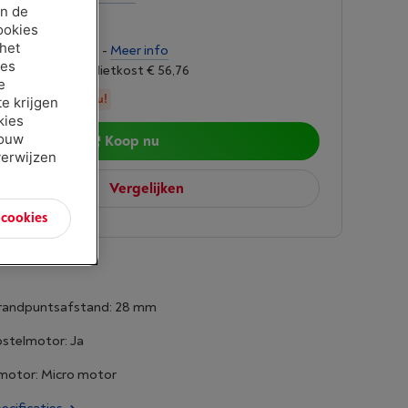
an de
00
ookies
 het
ngen van € 37,74 -
Meer info
ies
oet 6,24%, Kredietkost € 56,76
e
in stock, bestel nu!
e krijgen
kies
jouw
Koop nu
verwijzen
Vergelijken
n cookies
randpuntsafstand: 28 mm
rpstelmotor: Ja
otor: Micro motor