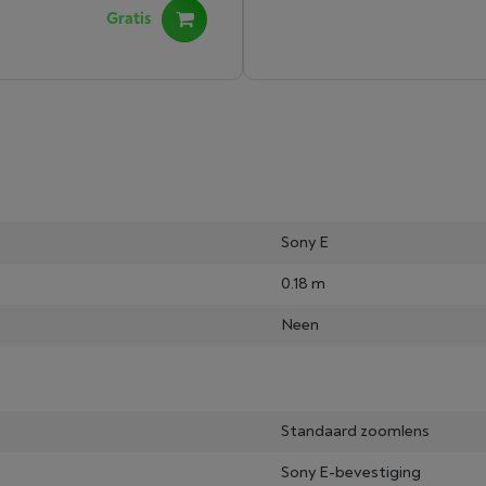
Gratis
Sony E
0.18 m
Neen
Standaard zoomlens
Sony E-bevestiging