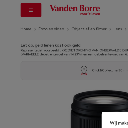
Home
Foto en video
Objectief en flitser
Lens
Let op, geld lenen kost ook geld.
Representatief voorbeeld : KREDIETOPENING VAN ONBEPAALDE DUUR
(VARIABELE debetrentevoet van 14,23%), en een debetrentevoet van 6
Click&Collect na 30 mi
Wij make