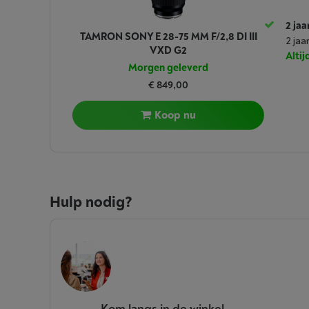
2 jaa
TAMRON SONY E 28-75 MM F/2,8 DI III
2 jaa
VXD G2
Alti
Morgen geleverd
€ 849,00
Koop nu
Hulp nodig?