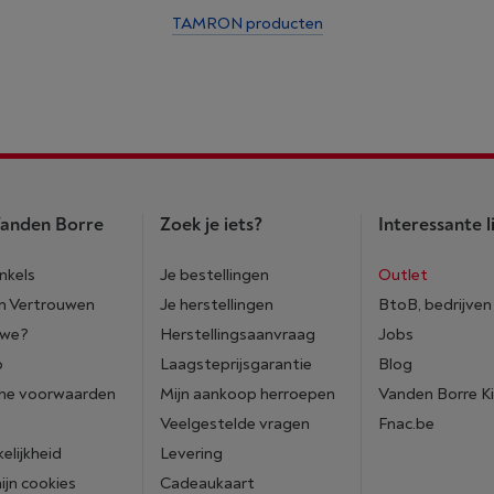
TAMRON producten
anden Borre
Zoek je iets?
Interessante l
nkels
Je bestellingen
Outlet
n Vertrouwen
Je herstellingen
BtoB, bedrijven
 we?
Herstellingsaanvraag
Jobs
p
Laagsteprijsgarantie
Blog
ne voorwaarden
Mijn aankoop herroepen
Vanden Borre K
Veelgestelde vragen
Fnac.be
elijkheid
Levering
mijn cookies
Cadeaukaart