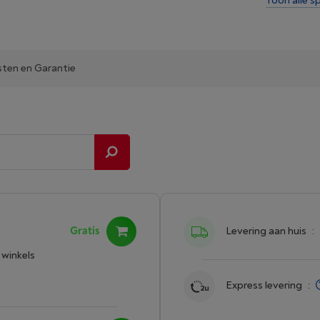
Toon alle sp
sten en Garantie
Gratis
Levering aan huis
:
 winkels
Express levering
: