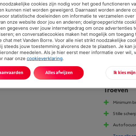
t noodzakelijke cookies zijn nodig voor het goed functioneren v
€ 849,
en kunnen niet worden geweigerd. Daarnaast worden andere c
 voor statistische doeleinden om informatie te verzamelen over
Of 24 betali
van onze website door jou en anderen; doelgroepgerichte cook
Debetrentev
en gegevens over jouw internetgedrag om onze advertenties t
Minder dan 5 
iseren; en conversatiecookies maken het mogelijk om toegang t
ve chat met Vanden Borre. Voor alle niet strikt noodzakelijke coo
ij steeds jouw toestemming alvorens deze te plaatsen. Je kan 
ieronder meedelen. Als je hier eerst meer informatie over wil, 
oor naar onze
cookieverklaring
.
 aanvaarden
Alles afwijzen
Ik kies mij
Troeven
Minimum b
Stille sche
Autofocusm