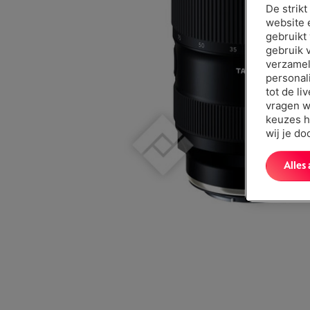
De strik
website 
gebruikt
gebruik 
verzamel
personal
tot de li
vragen w
keuzes h
wij je d
Alles