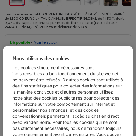
Exemple représentatif : OUVERTURE DE CRÉDIT À DURÉE INDÉTERMINÉE
de 1.500,00 EUR à un TAUX ANNUEL EFFECTIF GLOBAL de 14,50 % dont
0,02% du capital emprunté par mois de frais de carte (taux débiteur
VARIABLE de 14,23%), et un taux débiteur de 6,24%.
Disponible
-
Voir le stock
€ 519,00
Nous utilisons des cookies
Ou 18 mensualités de € 30,29 -
Plus d'infos
Taux débiteur 6,24%, Coût du crédit € 26,22
Les cookies strictement nécessaires sont
indispensables au bon fonctionnement du site web et
Moins de 5 en stock, commandez vite !
ne peuvent être refusés. D'autres cookies sont utilisés à
des fins statistiques pour collecter des informations sur
J'achète
la manière dont vous et d'autres personnes utilisez
notre site; des cookies publicitaires pour collecter des
informations sur votre comportement sur internet et
Comparer
personnaliser nos annonces; et des cookies
conversationnels permettant l'accès au chat en direct
avec Vanden Borre. Pour tous les cookies qui ne sont
pas strictement nécessaires, nous demandons toujours
Atouts
votre consentement avant de les installer. Vous pouvez