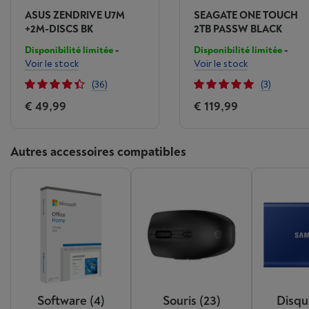
ASUS ZENDRIVE U7M
SEAGATE ONE TOUCH
+2M-DISCS BK
2TB PASSW BLACK
Disponibilité limitée
-
Disponibilité limitée
-
Voir le stock
Voir le stock
(36)
(3)
€ 49,99
€ 119,99
Autres accessoires compatibles
Software
(4)
Souris
(23)
Disqu