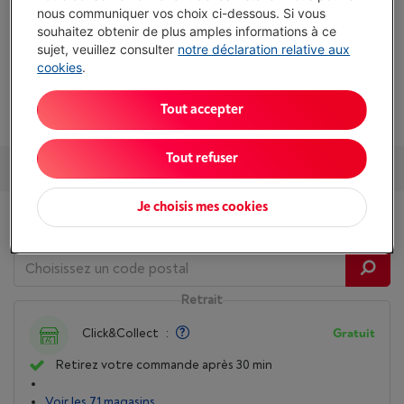
nous communiquer vos choix ci-dessous. Si vous
Taille d'écran: 14 "
souhaitez obtenir de plus amples informations à ce
sujet, veuillez consulter
notre déclaration relative aux
Capacité de la mémoire flash: 128 Go
cookies
.
Afficher toutes les caractéristiques
Tout accepter
Tout refuser
Services et Garantie
Packs
Accessoires
Nos conseils
Je choisis mes cookies
Disponibilité
Retrait
Click&Collect
:
Gratuit
Retirez votre commande après 30 min
Voir les 71 magasins