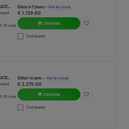
APPLE MACBOOK AIR M5 (2026) 15 POUCES | 16 GO | 512 GO | MINUIT
Dans 3-7 jours
-
Voir le stock
€ 1.729,00
Liquid
J'achète
U 10 core
Comparer
APPLE MACBOOK AIR M5 (2026) 15 POUCES | 24 GO | 1TO | BLEU CIEL
Délai >3 sem.
-
Voir le stock
€ 2.279,00
Liquid
J'achète
U 10 core
Comparer