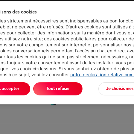
Retina IPS
lisons des cookies
Processeur: Apple M5-CPU 10 core - GP
Stockage: 1 To SSD
ies strictement nécessaires sont indispensables au bon fonct
eb et ne peuvent être refusés. D'autres cookies sont utilisés à 
ues pour collecter des informations sur la manière dont vous et 
 utilisez notre site; des cookies publicitaires pour collecter d
ions sur votre comportement sur internet et personnaliser nos
ookies conversationnels permettant l'accès au chat en direct a
our tous les cookies qui ne sont pas strictement nécessaires, n
s toujours votre consentement avant de les installer. Vous p
uer vos choix ci-dessous. Si vous souhaitez obtenir de plus 
Écran: 15.3 pouces, 2880 X 1864 pixels, 
ons à ce sujet, veuillez consulter
notre déclaration relative aux
Retina IPS
Processeur: Apple M5-CPU 10 core - GP
t accepter
Tout refuser
Je choisis mes
Stockage: 1 To SSD