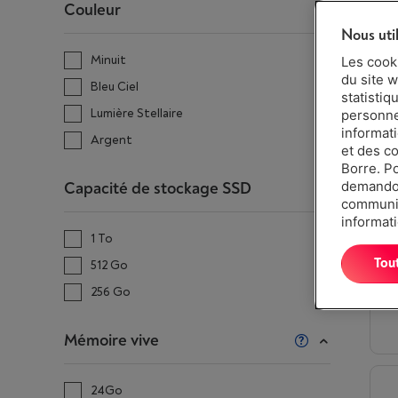
Couleur
Nous uti
Minuit
Les cook
du site w
Bleu Ciel
statistiq
Lumière Stellaire
personnes
informat
Argent
et des c
Borre. P
demandon
Capacité de stockage SSD
communiq
informati
1 To
Tou
512 Go
256 Go
Mémoire vive
24Go