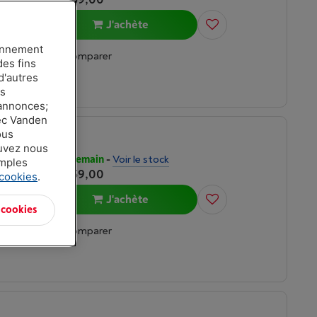
J'achète
U 10 core
ionnement
Comparer
des fins
d'autres
es
 annonces;
vec Vanden
ous
ouvez nous
APPLE MACBOOK AIR M5 (2026) 15 POUCES | 16 GO | 1TO | MINUIT
Livré demain
-
Voir le stock
amples
€ 2.059,00
Liquid
 cookies
.
J'achète
U 10 core
 cookies
Comparer