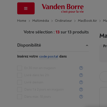
Home
Multimédia
Ordinateur
MacBook Air
Ma
Votre sélection :
13
sur
13
produits
Ma
Disponibilité
Pr
Insérez votre
code postal
dans
En 30 min en magasin
Livré dans les 2 h
Livré demain
Dans 1 à 2 jours en magasin
Dans max. 10 jours