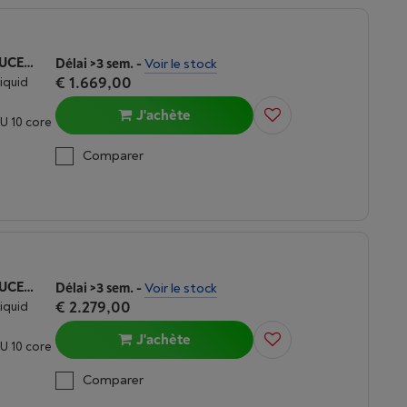
APPLE MACBOOK AIR M5 (2026) 15 POUCES | 16 GO | 512 GO | BLEU CIEL
Délai >3 sem.
-
Voir le stock
€ 1.669,00
Liquid
J'achète
U 10 core
Comparer
APPLE MACBOOK AIR M5 (2026) 15 POUCES | 24 GO | 1TO | MINUIT
Délai >3 sem.
-
Voir le stock
€ 2.279,00
Liquid
J'achète
U 10 core
Comparer