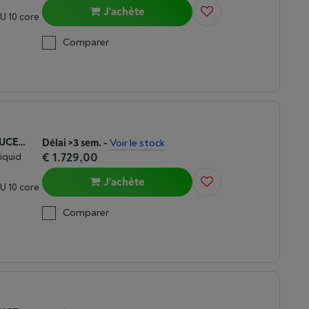
J'achète
U 10 core
Comparer
APPLE MACBOOK AIR M5 (2026) 15 POUCES | 16 GO | 512 GO | ARGENT
Délai >3 sem.
-
Voir le stock
€ 1.729,00
Liquid
J'achète
U 10 core
Comparer