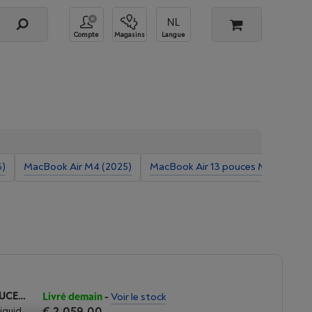
Compte
Magasins
Langue
6)
MacBook Air M4 (2025)
MacBook Air 13 pouces M4 (2025)
APPLE MACBOOK AIR M5 (2026) 15 POUCES | 16 GO | 1TO | BLEU CIEL
Livré demain
-
Voir le stock
€ 2.059,00
Liquid