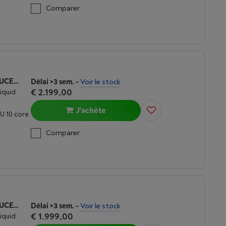
Comparer
APPLE MACBOOK AIR M5 (2026) 15 POUCES | 24 GO | 1TO | LUMIÈRE STELLAIRE
Délai >3 sem.
-
Voir le stock
€ 2.199,00
Liquid
J'achète
U 10 core
Comparer
APPLE MACBOOK AIR M5 (2026) 15 POUCES | 16 GO | 1TO | LUMIÈRE STELLAIRE
Délai >3 sem.
-
Voir le stock
€ 1.999,00
Liquid