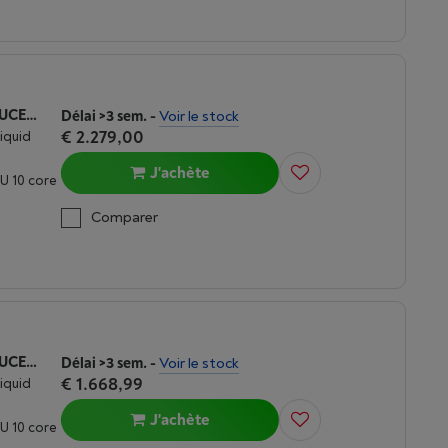
APPLE MACBOOK AIR M5 (2026) 15 POUCES | 24 GO | 1TO | ARGENT
Délai >3 sem.
-
Voir le stock
€ 2.279,00
Liquid
J'achète
U 10 core
Comparer
APPLE MACBOOK AIR M5 (2026) 15 POUCES | 16 GO | 512 GO | LUMIÈRE STELLAIRE
Délai >3 sem.
-
Voir le stock
€ 1.668,99
Liquid
J'achète
U 10 core