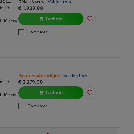
APPLE MACBOOK AIR M5 (2026) 15 POUCES | 16 GO | 1TO | ARGENT
Délai >3 sem.
-
Voir le stock
€ 1.939,00
Liquid
J'achète
U 10 core
Comparer
Pas de vente en ligne
-
Voir le stock
€ 2.279,00
Liquid
J'achète
U 10 core
Comparer