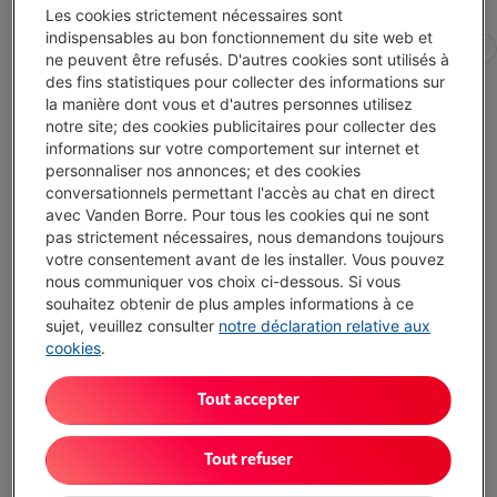
Les cookies strictement nécessaires sont
indispensables au bon fonctionnement du site web et
Tous les filtres
Carte graphique
Diagonale écran
ne peuvent être refusés. D'autres cookies sont utilisés à
des fins statistiques pour collecter des informations sur
la manière dont vous et d'autres personnes utilisez
ASUS ROG STRIX SCAR 18 (G835LX-SA008W)
notre site; des cookies publicitaires pour collecter des
RTX 5090 | INTEL CORE ULTRA 9 | 64 GO DDR5
informations sur votre comportement sur internet et
Écran: 18 pouces, 2560 x 1600 pixels (WQXGA),
personnaliser nos annonces; et des cookies
Mini-LED
conversationnels permettant l'accès au chat en direct
Taux de rafraîchissement: 240 Hz
avec Vanden Borre. Pour tous les cookies qui ne sont
Stockage: 2 To SSD
pas strictement nécessaires, nous demandons toujours
Disponible
-
Voir le stock
votre consentement avant de les installer. Vous pouvez
nous communiquer vos choix ci-dessous. Si vous
€ 4.999,00
souhaitez obtenir de plus amples informations à ce
J'achète
sujet, veuillez consulter
notre déclaration relative aux
cookies
.
Comparer
Tout accepter
MSI VECTOR (16HX AI A2XWIG-210) RTX 5080 |
Tout refuser
CORE ULTRA 9 | 16 GO DDR5
Écran: 16 pouces, 2560 x 1600 pixels (WQXGA),