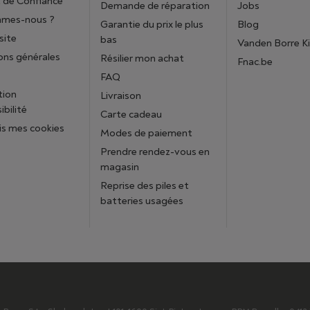
 de Confiance
Demande de réparation
Jobs
mmes-nous ?
Garantie du prix le plus
Blog
site
bas
Vanden Borre K
ons générales
Résilier mon achat
Fnac.be
FAQ
tion
Livraison
ibilité
Carte cadeau
is mes cookies
Modes de paiement
Prendre rendez-vous en
magasin
Reprise des piles et
batteries usagées