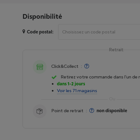
Disponibilité
Code postal:
Retrait
Click&Collect
:
Retirez votre commande dans l'un de 
dans 1-2 jours
Voir les 71 magasins
Point de retrait
:
non disponible