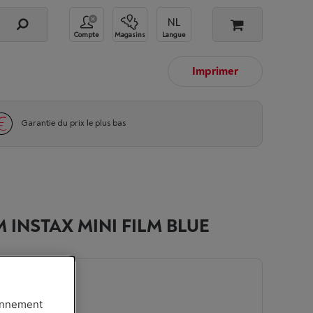
Compte
Magasins
Langue
Imprimer
Garantie du prix le plus bas
M INSTAX MINI FILM BLUE
-
Voir le stock
ionnement