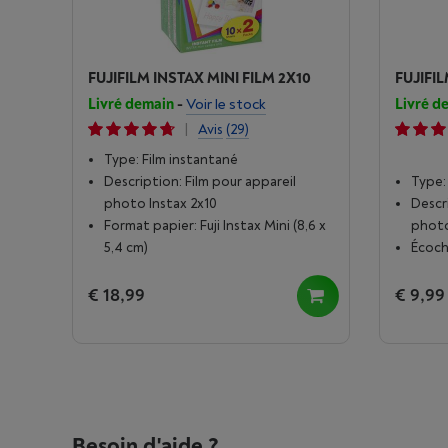
FUJIFILM INSTAX MINI FILM 2X10
FUJIFIL
Livré demain
-
Voir le stock
Livré d
|
Avis
(29)
Type: Film instantané
Description: Film pour appareil
Type:
photo Instax 2x10
Descr
Format papier: Fuji Instax Mini (8,6 x
photo
5,4 cm)
Écoch
€ 18,99
€ 9,99
Besoin d'aide ?