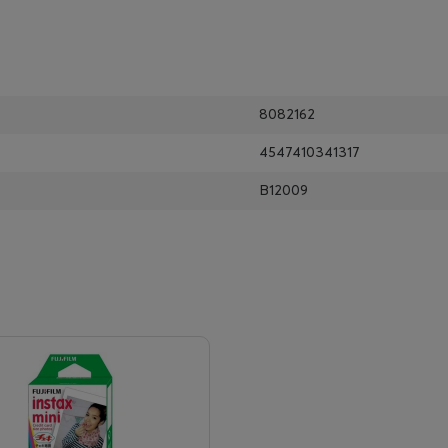
8082162
4547410341317
B12009