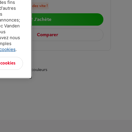
des fins
en stock, commandez vite !
d'autres
es
J'achète
 annonces;
vec Vanden
ous
Comparer
ouvez nous
amples
 cookies
.
 cookies
t dans d'autres couleurs