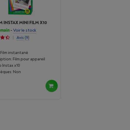
M INSTAX MINI FILM X10
emain
-
Voir le stock
|
Avis
(9)
 Film instantané
iption: Film pour appareil
 Instax x10
èques: Non