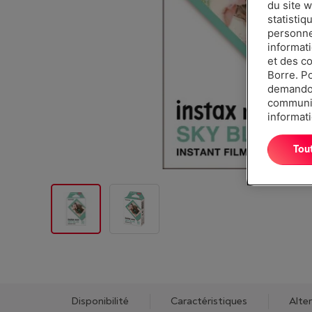
du site w
statistiq
personnes
informat
et des c
Borre. P
demandon
communiq
informati
Tou
Disponibilité
Caractéristiques
Alte