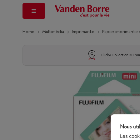
Home
Multimédia
Imprimante
Papier imprimante 
Click&Collect en 30 mi
Nous uti
Les cook