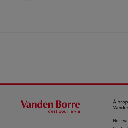
À prop
Vanden
Nos ma