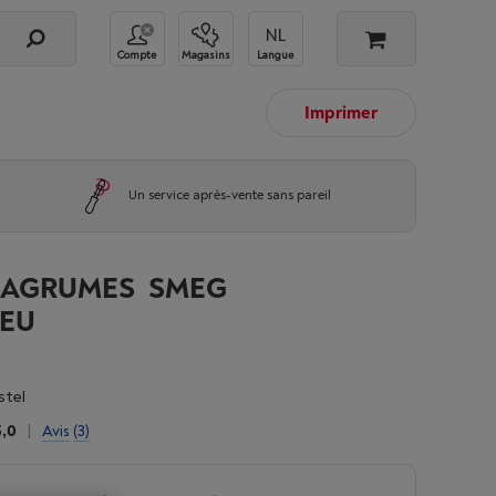
Compte
Magasins
Langue
Imprimer
Un service après-vente sans pareil
-AGRUMES SMEG
GEU
stel
5,0
|
Avis
(3)