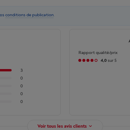
nos
conditions de publication
.
Rapport qualité/prix
4,0
sur 5
3
0
0
0
0
Voir tous les avis clients