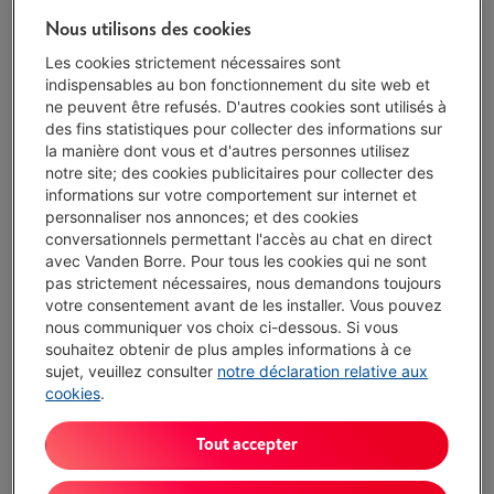
Nous utilisons des cookies
Protégez votre appareil avec nos services
Les cookies strictement nécessaires sont
4 ans
de garantie avec Smart Repair
€ 20,00
indispensables au bon fonctionnement du site web et
ne peuvent être refusés. D'autres cookies sont utilisés à
des fins statistiques pour collecter des informations sur
2 ans
de garantie
Toujours inclus
la manière dont vous et d'autres personnes utilisez
notre site; des cookies publicitaires pour collecter des
Livré demain
-
Voir le stock
informations sur votre comportement sur internet et
€ 169,00
personnaliser nos annonces; et des cookies
conversationnels permettant l'accès au chat en direct
Ou
payer par mois
-
Simulation
avec Vanden Borre. Pour tous les cookies qui ne sont
Attention, emprunter de l'argent coûte aussi de l'argent.
pas strictement nécessaires, nous demandons toujours
votre consentement avant de les installer. Vous pouvez
Moins de 5 en stock, commandez vite !
nous communiquer vos choix ci-dessous. Si vous
souhaitez obtenir de plus amples informations à ce
J'achète
sujet, veuillez consulter
notre déclaration relative aux
cookies
.
Comparer
Tout accepter