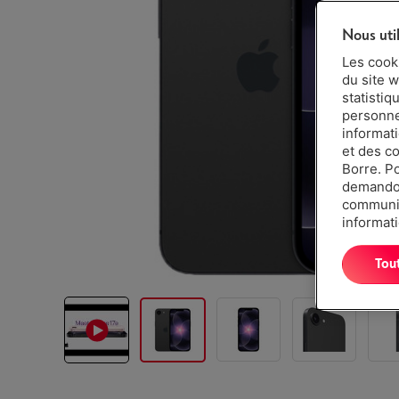
Nous uti
Les cook
du site w
statistiq
personnes
informat
et des c
Borre. P
demandon
communiq
informati
Tou