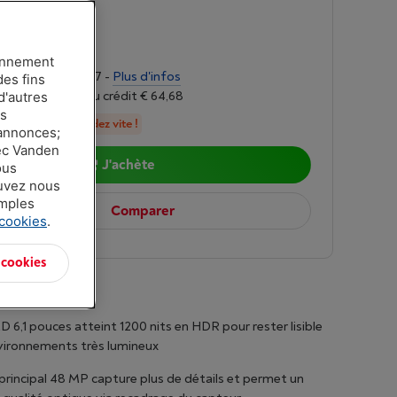
n
-
Voir le stock
00
ionnement
alités de € 43,07 -
Plus d'infos
des fins
r 6,24%, Coût du crédit € 64,68
d'autres
es
n stock, commandez vite !
 annonces;
vec Vanden
J'achète
ous
ouvez nous
amples
Comparer
 cookies
.
 cookies
D 6,1 pouces atteint 1200 nits en HDR pour rester lisible
vironnements très lumineux
principal 48 MP capture plus de détails et permet un