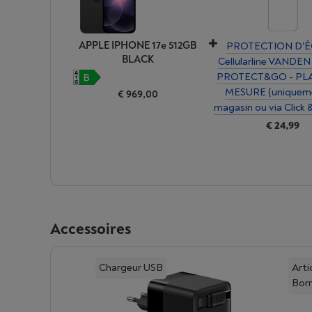
APPLE IPHONE 17e 512GB
PROTECTION D'
BLACK
Cellularline VANDE
PROTECT&GO - PL
MESURE (uniquem
€ 969,00
magasin ou via Click 
€ 24,99
Accessoires
Chargeur USB
Arti
Bor