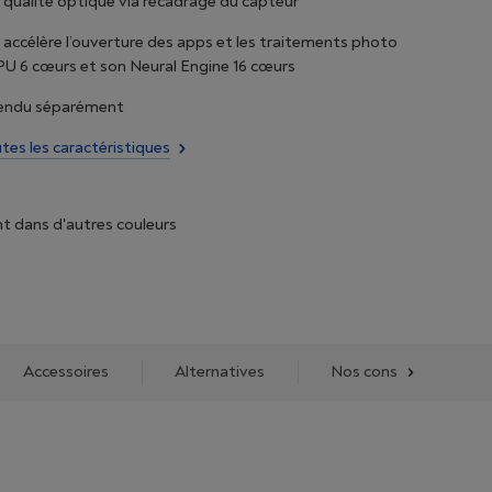
qualité optique via recadrage du capteur
 accélère l’ouverture des apps et les traitements photo
U 6 cœurs et son Neural Engine 16 cœurs
endu séparément
utes les caractéristiques
t dans d'autres couleurs
Accessoires
Alternatives
Nos conseils