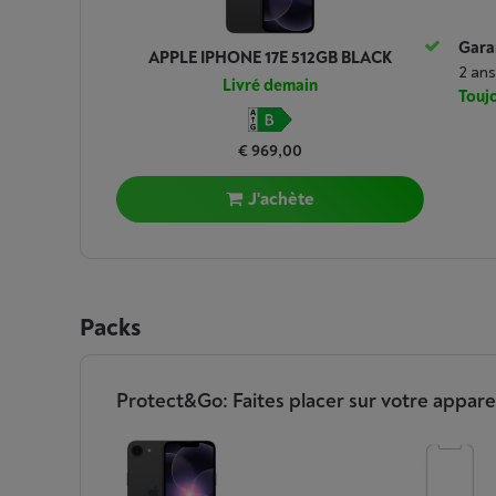
Garan
APPLE IPHONE 17E 512GB BLACK
2 ans
Livré demain
Toujo
€ 969,00
J'achète
Packs
Protect&Go: Faites placer sur votre appare