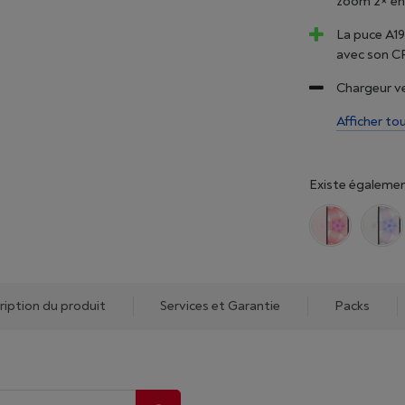
zoom 2× en 
La puce A19
avec son CP
Chargeur v
Afficher to
Existe égalemen
ription du produit
Services et Garantie
Packs