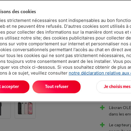
Livré demai
lisons des cookies
€ 969,
ies strictement nécessaires sont indispensables au bon fonct
Ou 24 mensu
eb et ne peuvent être refusés. D'autres cookies sont utilisés à 
Taux débiteu
ues pour collecter des informations sur la manière dont vous et 
 utilisez notre site; des cookies publicitaires pour collecter d
Moins de 5 e
ions sur votre comportement sur internet et personnaliser nos
ookies conversationnels permettant l'accès au chat en direct a
our tous les cookies qui ne sont pas strictement nécessaires, n
s toujours votre consentement avant de les installer. Vous p
uer vos choix ci-dessous. Si vous souhaitez obtenir de plus 
ons à ce sujet, veuillez consulter
notre déclaration relative aux
t accepter
Tout refuser
Je choisis mes
Atouts
L’écran OLE
dans les en
Le capteur 