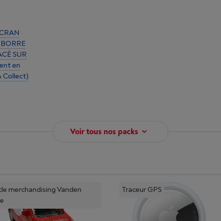
ÉCRAN
N BORRE
ACÉ SUR
ent en
& Collect)
Voir tous nos packs
cle merchandising Vanden
Traceur GPS
re