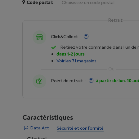
Code postal:
Retrait
Click&Collect
:
Retirez votre commande dans l'un de 
dans 1-2 jours
Voir les 71 magasins
Point de retrait
:
à partir de lun. 10 ao
Caractéristiques
Data Act
Sécurité et conformité