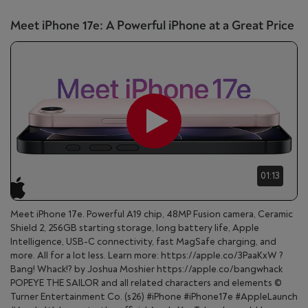
Meet iPhone 17e: A Powerful iPhone at a Great Price
01:13
Meet iPhone 17e. Powerful A19 chip, 48MP Fusion camera, Ceramic
Shield 2, 256GB starting storage, long battery life, Apple
Intelligence, USB-C connectivity, fast MagSafe charging, and
more. All for a lot less. Learn more: https://apple.co/3PaaKxW ?
Bang! Whack!? by Joshua Moshier https://apple.co/bangwhack
POPEYE THE SAILOR and all related characters and elements ©
Turner Entertainment Co. (s26) #iPhone #iPhone17e #AppleLaunch