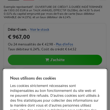
Exemple représentatif : OUVERTURE DE CRÉDIT À DURÉE INDÉTERMINÉE
de 1.500,00 EUR à un TAUX ANNUEL EFFECTIF GLOBAL de 14,50 % dont
0,02% du capital emprunté par mois de frais de carte (taux débiteur
VARIABLE de 14,23%), et un taux débiteur de 6,24%.
Délai >3 sem.
-
Voir le stock
€ 967,00
Ou 24 mensualités de € 42,98 -
Plus d'infos
Taux débiteur 6,24%, Coût du crédit € 64,52
J'achète
Comparer
Nous utilisons des cookies
Les cookies strictement nécessaires sont
indispensables au bon fonctionnement du site web et
Atouts
ne peuvent être refusés. D'autres cookies sont utilisés à
des fins statistiques pour collecter des informations sur
L’écran OLED 6,1 pouces atteint 1200 nits en HDR pour
la manière dont vous et d'autres personnes utilisez
rester lisible dans les environnements très lumineux