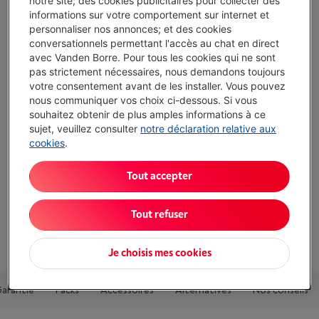
notre site; des cookies publicitaires pour collecter des
informations sur votre comportement sur internet et
Le capteur principal 48 MP capture plus de détails et
personnaliser nos annonces; et des cookies
permet un zoom 2× en qualité optique via recadrage du
conversationnels permettant l'accès au chat en direct
capteur
avec Vanden Borre. Pour tous les cookies qui ne sont
pas strictement nécessaires, nous demandons toujours
La puce A19 accélère l’ouverture des apps et les
votre consentement avant de les installer. Vous pouvez
traitements photo avec son CPU 6 cœurs et son Neural
nous communiquer vos choix ci-dessous. Si vous
Engine 16 cœurs
souhaitez obtenir de plus amples informations à ce
sujet, veuillez consulter
notre déclaration relative aux
Chargeur vendu séparément
cookies
.
Afficher toutes les caractéristiques
Tout accepter
Existe également dans d'autres couleurs
Tout refuser
Je choisis mes cookies
Garantie
Packs
Accessoires
Alternatives
Nos conseils