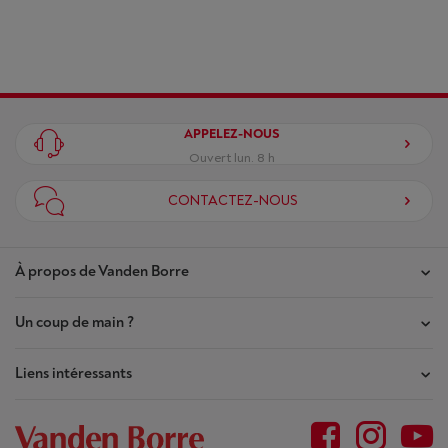
APPELEZ-NOUS
Ouvert lun. 8 h
CONTACTEZ-NOUS
À propos de Vanden Borre
Un coup de main ?
Nos magasins
Contrat de Confiance
Liens intéressants
Mes commandes
Qui sommes-nous ?
Mes réparations
Outlet
Plan du site