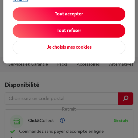
Afficher toutes les caractéristiques
Tout accepter
Existe également dans d'autres couleurs
Tout refuser
Je choisis mes cookies
Services et Garantie
Packs
Accessoires
Alternatives
Disponibilité
Retrait
Click&Collect
:
Gratuit
Commandez sans payer d'acompte en ligne