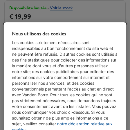
Disponibilité limitée
-
Voir le stock
€ 19,99
J'achète
Nous utilisons des cookies
Les cookies strictement nécessaires sont
Comparer
indispensables au bon fonctionnement du site web et
ne peuvent être refusés. D'autres cookies sont utilisés à
des fins statistiques pour collecter des informations sur
la manière dont vous et d'autres personnes utilisez
´Silencieux, confortable et simple´
notre site; des cookies publicitaires pour collecter des
informations sur votre comportement sur internet et
personnaliser nos annonces; et des cookies
Convient aux gauchers comme aux droitiers
conversationnels permettant l'accès au chat en direct
avec Vanden Borre. Pour tous les cookies qui ne sont
La technologie SilentTouch réduit les bruits de clics de
pas strictement nécessaires, nous demandons toujours
90%
votre consentement avant de les installer. Vous pouvez
nous communiquer vos choix ci-dessous. Si vous
Aucune dongle ni port nécessaire
souhaitez obtenir de plus amples informations à ce
sujet, veuillez consulter
notre déclaration relative aux
Connectable uniquement via Bluetooth
cookies
.