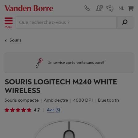
Menu
Souris
Un service après-vente sans pareil
SOURIS LOGITECH M240 WHITE
WIRELESS
Souris compacte
Ambidextre
4000 DPI
Bluetooth
4,7
Avis
(3)
|