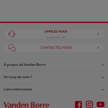
APPELEZ-NOUS
Ouvert lun. 8 h
CONTACTEZ-NOUS
À propos de Vanden Borre
Un coup de main ?
Nos magasins
Contrat de Confiance
Liens intéressants
Mes commandes
Qui sommes-nous ?
Mes réparations
Outlet
Plan du site