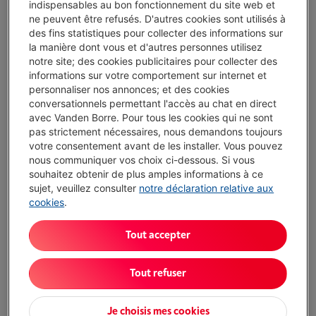
indispensables au bon fonctionnement du site web et
ne peuvent être refusés. D'autres cookies sont utilisés à
des fins statistiques pour collecter des informations sur
Disponibilité limitée
-
Voir le stock
la manière dont vous et d'autres personnes utilisez
€ 99,95
notre site; des cookies publicitaires pour collecter des
informations sur votre comportement sur internet et
Ou
payer par mois
-
Simulation
personnaliser nos annonces; et des cookies
Attention, emprunter de l'argent coûte aussi de l'argent.
conversationnels permettant l'accès au chat en direct
avec Vanden Borre. Pour tous les cookies qui ne sont
J'achète
pas strictement nécessaires, nous demandons toujours
votre consentement avant de les installer. Vous pouvez
Comparer
nous communiquer vos choix ci-dessous. Si vous
souhaitez obtenir de plus amples informations à ce
sujet, veuillez consulter
notre déclaration relative aux
cookies
.
´Conçu et testé par des ergonomes de
premier plan´
Tout accepter
Tout refuser
Connectable via Bluetooth ou le récepteur USB inclus.
Une minute de charge offre 3 heures d'autonomie
Je choisis mes cookies