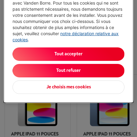
avec Vanden Borre. Pour tous les cookies qui ne sont
pas strictement nécessaires, nous demandons toujours
Click&Collect en 30 min
votre consentement avant de les installer. Vous pouvez
nous communiquer vos choix ci-dessous. Si vous
Garantie du prix le plus bas
souhaitez obtenir de plus amples informations à ce
sujet, veuillez consulter
notre déclaration relative aux
cookies
.
Un service après-vente sans pareil
Tout accepter
Apple iPads - Les articles les plus populaires
Tout refuser
Je choisis mes cookies
APPLE IPAD 11 POUCES
APPLE IPAD 11 POUCES