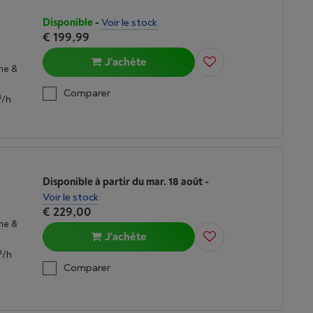
Disponible
-
Voir le stock
€ 199,99
J'achète
ne &
Comparer
³/h
Disponible à partir du mar. 18 août
-
Voir le stock
€ 229,00
ne &
J'achète
³/h
Comparer