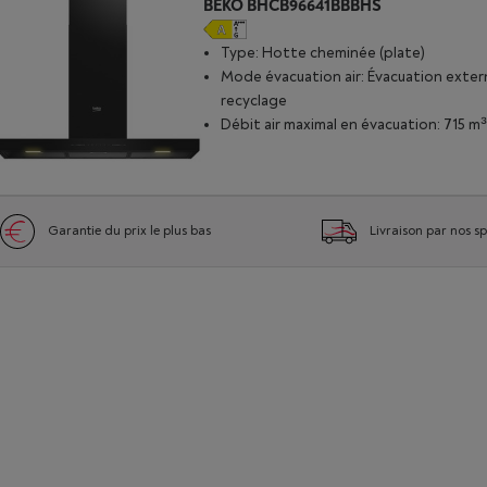
BEKO BHCB96641BBBHS
Type: Hotte cheminée (plate)
Mode évacuation air: Évacuation exter
recyclage
Débit air maximal en évacuation: 715 m
Garantie du prix le plus bas
Livraison par nos sp