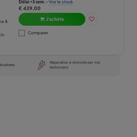
Délai >3 sem.
-
Voir le stock
€ 439,00
J'achète
ne &
Comparer
³/h
Réparation à domicile par nos
écialistes
techniciens