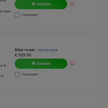
ne &
J'achète
 le type
Comparer
Délai >3 sem.
-
Voir le stock
€ 329,95
J'achète
ne &
Comparer
³/h