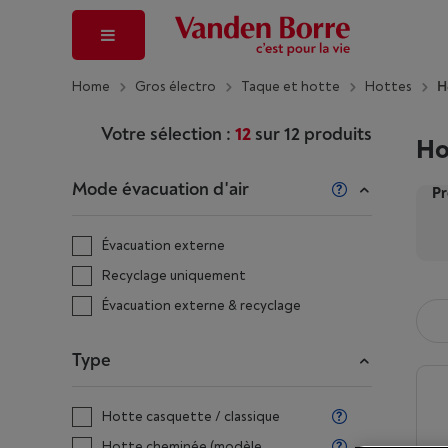
Home
Gros électro
Taque et hotte
Hottes
H
Votre sélection :
12
sur
12
produits
Ho
Mode évacuation d'air
Pr
Évacuation externe
Recyclage uniquement
Évacuation externe & recyclage
Type
Hotte casquette / classique
Hotte cheminée (modèle