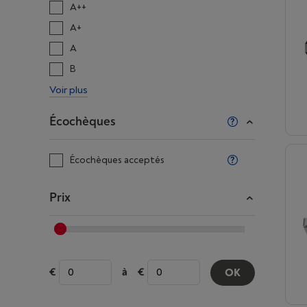
A++
A+
A
B
Voir plus
Écochèques
Écochèques acceptés
Prix
à
OK