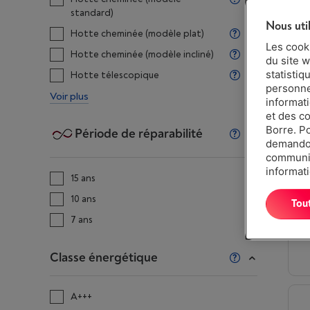
standard)
Nous uti
Hotte cheminée (modèle plat)
Les cook
Hotte cheminée (modèle incliné)
du site w
statistiq
Hotte télescopique
personnes
Voir plus
informat
et des c
Borre. P
Période de réparabilité
demandon
communiq
informati
15 ans
10 ans
Tou
7 ans
Classe énergétique
A+++