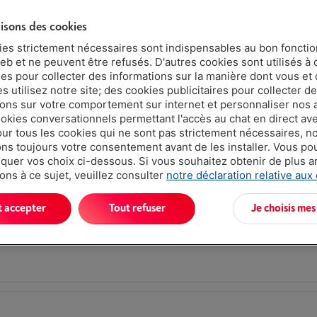
lisons des cookies
Type: Hotte cheminée (plate)
Mode évacuation air: Évacuation exte
ies strictement nécessaires sont indispensables au bon fonct
uniquement
eb et ne peuvent être refusés. D'autres cookies sont utilisés à 
Débit air maximal en évacuation: 613 m
ues pour collecter des informations sur la manière dont vous et 
 utilisez notre site; des cookies publicitaires pour collecter d
ions sur votre comportement sur internet et personnaliser nos
ookies conversationnels permettant l'accès au chat en direct a
our tous les cookies qui ne sont pas strictement nécessaires, n
s toujours votre consentement avant de les installer. Vous p
BEKO BHCB91622BXH
uer vos choix ci-dessous. Si vous souhaitez obtenir de plus 
ons à ce sujet, veuillez consulter
notre déclaration relative aux
Type: Hotte cheminée (plate)
Mode évacuation air: Évacuation exter
t accepter
Tout refuser
Je choisis mes
recyclage
Débit air maximal en évacuation: 613 m