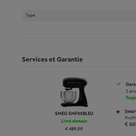
Type
Services et Garantie
Garan
2 ans
Toujo
Smar
SMEG SMF05BLEU
Profi
Livré demain
€ 60
€ 489,00