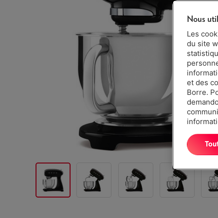
Nous uti
Les cook
du site w
statistiq
personnes
informat
et des c
Borre. P
demandon
communiq
informati
Tou