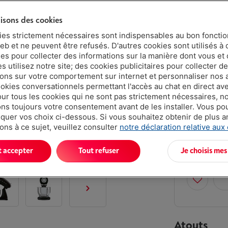
4 ans
lisons des cookies
ies strictement nécessaires sont indispensables au bon fonct
eb et ne peuvent être refusés. D'autres cookies sont utilisés à 
2 ans
ues pour collecter des informations sur la manière dont vous et 
 utilisez notre site; des cookies publicitaires pour collecter d
Livré demai
ions sur votre comportement sur internet et personnaliser nos
€ 489,
ookies conversationnels permettant l'accès au chat en direct a
our tous les cookies qui ne sont pas strictement nécessaires, n
Ou 10 mensu
s toujours votre consentement avant de les installer. Vous p
Taux débiteu
uer vos choix ci-dessous. Si vous souhaitez obtenir de plus 
ons à ce sujet, veuillez consulter
notre déclaration relative aux
Moins de 5 e
t accepter
Tout refuser
Je choisis mes
Atouts