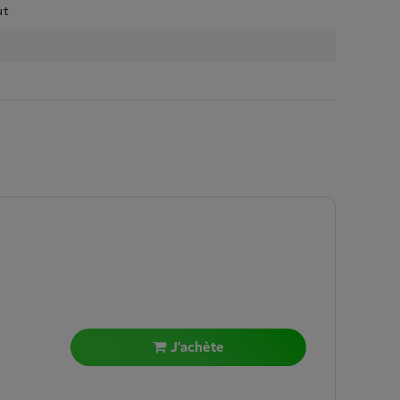
ut
J'achète