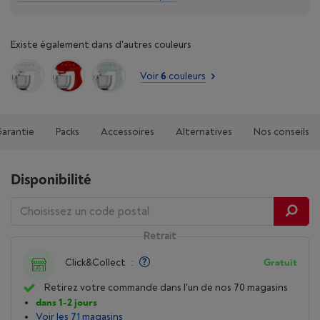
Existe également dans d'autres couleurs
Voir
6
couleurs
Garantie
Packs
Accessoires
Alternatives
Nos conseils
Disponibilité
Retrait
Click&Collect
:
Gratuit
Retirez votre commande dans l'un de nos 70 magasins
dans 1-2 jours
Voir les 71 magasins