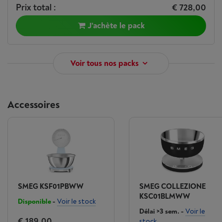
Prix total :
€ 728,00
J'achète le pack
Voir tous nos packs
Accessoires
SMEG KSF01PBWW
SMEG COLLEZIONE
KSC01BLMWW
Disponible
-
Voir le stock
Délai >3 sem.
-
Voir le
€ 189,00
stock