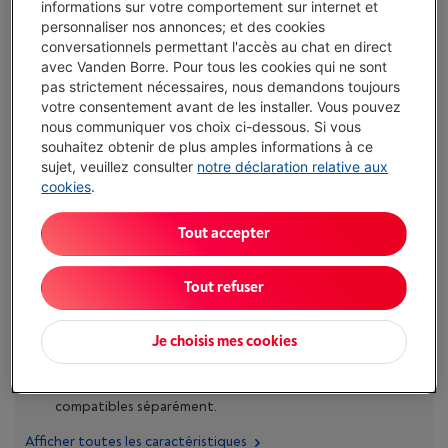
J'achète
informations sur votre comportement sur internet et
personnaliser nos annonces; et des cookies
conversationnels permettant l'accès au chat en direct
Comparer
avec Vanden Borre. Pour tous les cookies qui ne sont
pas strictement nécessaires, nous demandons toujours
votre consentement avant de les installer. Vous pouvez
nous communiquer vos choix ci-dessous. Si vous
Atouts
souhaitez obtenir de plus amples informations à ce
sujet, veuillez consulter
notre déclaration relative aux
Bol inox 4,8 L (2,8 kg pâte gâteau) : prépare en une fois
cookies
.
gâteaux, pains ou pizzas pour toute la famille.
Tout accepter
Moteur 1.000 W + mouvement planétaire : mélange et
pétrit de façon homogène, avec moins d’arrêts pour
racler le bol.
Tout refuser
10 vitesses + Smooth Start : adapte la puissance à chaque
recette et limite les projections au démarrage.
Je choisis mes cookies
Accessoires supplémentaires en option : pour utiliser un
hachoir ou un kit pâtes, il faudra acheter les accessoires
compatibles séparément.
Afficher toutes les caractéristiques