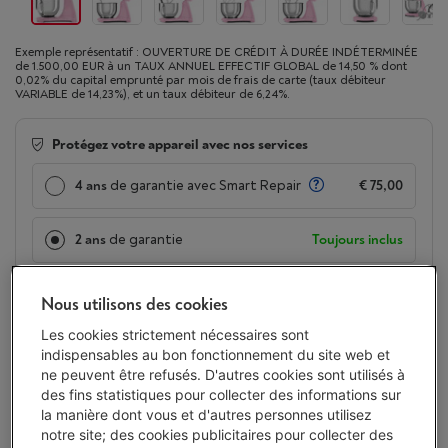
Exemple représentatif : OUVERTURE DE CRÉDIT À DURÉE INDÉTERMINÉE
de 1.500,00 EUR à un TAUX ANNUEL EFFECTIF GLOBAL de 14,50 % dont
0,02% du capital emprunté par mois de frais de carte (taux débiteur
VARIABLE de 14,23%), et un taux débiteur de 6,24%.
Protégez votre appareil avec nos services
4 ans
de garantie avec Smart Repair
€ 75,00
2 ans
de garantie
Toujours inclus
Disponible
-
Voir le stock
Nous utilisons des cookies
€ 539,00
Les cookies strictement nécessaires sont
Ou 18 mensualités de € 31,46 -
Plus d'infos
indispensables au bon fonctionnement du site web et
Taux débiteur 6,24%, Coût du crédit € 27,28
ne peuvent être refusés. D'autres cookies sont utilisés à
des fins statistiques pour collecter des informations sur
Moins de 5 en stock, commandez vite !
la manière dont vous et d'autres personnes utilisez
notre site; des cookies publicitaires pour collecter des