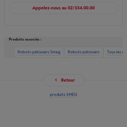
Appelez-nous au 02/334.00.00
Produits associés :
Robots pâtissiers Smeg
Robots pâtissiers
Tous les ro
Retour
produits SMEG