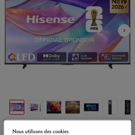
Dans 3-7 jours
-
Voir le stock
Nous utilisons des cookies