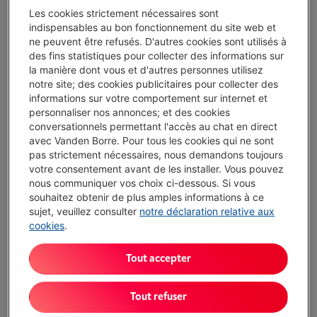
€ 379,99
Les cookies strictement nécessaires sont
Ou
payer par mois
-
Simulation
indispensables au bon fonctionnement du site web et
Attention, emprunter de l'argent coûte aussi de l'argent.
ne peuvent être refusés. D'autres cookies sont utilisés à
des fins statistiques pour collecter des informations sur
J'achète
la manière dont vous et d'autres personnes utilisez
notre site; des cookies publicitaires pour collecter des
informations sur votre comportement sur internet et
Comparer
personnaliser nos annonces; et des cookies
conversationnels permettant l'accès au chat en direct
avec Vanden Borre. Pour tous les cookies qui ne sont
pas strictement nécessaires, nous demandons toujours
Vanden Borre Life Gros électro + TV
votre consentement avant de les installer. Vous pouvez
nous communiquer vos choix ci-dessous. Si vous
Prolongez la durée de vie de vos appareils avec un seul
souhaitez obtenir de plus amples informations à ce
abonnement
sujet, veuillez consulter
notre déclaration relative aux
Ce produit serait couvert
5 ans
après votre achat.
cookies
.
€ 16,99
/ mois
Plus d'infos
Tout accepter
Atouts
Tout refuser
Taille d'écran (pouces): 43 "