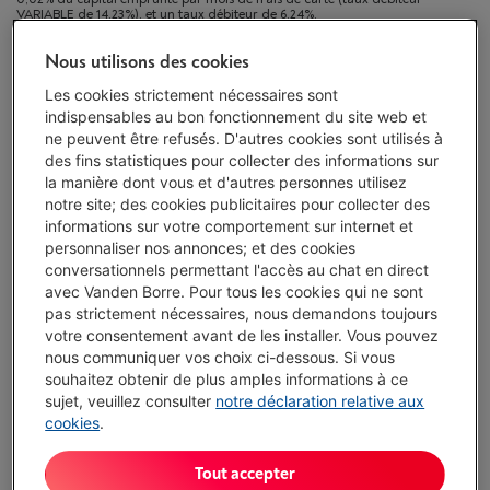
VARIABLE de 14,23%), et un taux débiteur de 6,24%.
Nous utilisons des cookies
Disponible
-
Voir le stock
Les cookies strictement nécessaires sont
€ 1.199,00
indispensables au bon fonctionnement du site web et
Ou 24 mensualités de € 53,30 -
Plus d'infos
ne peuvent être refusés. D'autres cookies sont utilisés à
Taux débiteur 6,24%, Coût du crédit € 80,20
des fins statistiques pour collecter des informations sur
la manière dont vous et d'autres personnes utilisez
J'achète
notre site; des cookies publicitaires pour collecter des
informations sur votre comportement sur internet et
personnaliser nos annonces; et des cookies
Comparer
conversationnels permettant l'accès au chat en direct
avec Vanden Borre. Pour tous les cookies qui ne sont
pas strictement nécessaires, nous demandons toujours
votre consentement avant de les installer. Vous pouvez
Vanden Borre Life Gros électro + TV
nous communiquer vos choix ci-dessous. Si vous
souhaitez obtenir de plus amples informations à ce
Prolongez la durée de vie de vos appareils avec un seul
sujet, veuillez consulter
notre déclaration relative aux
abonnement
cookies
.
Ce produit serait couvert
7 ans
après votre achat.
€ 16,99
/ mois
Plus d'infos
Tout accepter