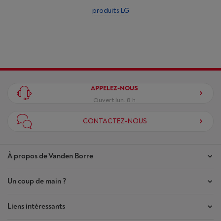
produits LG
APPELEZ-NOUS
Ouvert lun. 8 h
CONTACTEZ-NOUS
À propos de Vanden Borre
Un coup de main ?
Nos magasins
Contrat de Confiance
Liens intéressants
Mes commandes
Qui sommes-nous ?