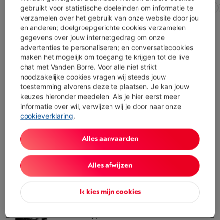
Alle filters
Type koffiemachine
Compatibel met
gebruikt voor statistische doeleinden om informatie te
verzamelen over het gebruik van onze website door jou
en anderen; doelgroepgerichte cookies verzamelen
gegevens over jouw internetgedrag om onze
KITCHENAID ARTISAN EMPIRE RED
advertenties te personaliseren; en conversatiecookies
5KES6503EER
maken het mogelijk om toegang te krijgen tot de live
(33)
chat met Vanden Borre. Voor alle niet strikt
Type: Klassieke espresso
noodzakelijke cookies vragen wij steeds jouw
Druk: 15 bar
toestemming alvorens deze te plaatsen. Je kan jouw
Instelbaar melkvolume: Neen
keuzes hieronder meedelen. Als je hier eerst meer
Niet online te koop
-
Bekijk voorraad
informatie over wil, verwijzen wij je door naar onze
€ 449,00
cookieverklaring
.
Bekijk winkelvoorraad
Alles aanvaarden
Vergelijken
Alles afwijzen
KITCHENAID 5KCM1209EOB
Ik kies mijn cookies
(159)
Type: Koffiezetapparaat
Aantal kopjes: 12