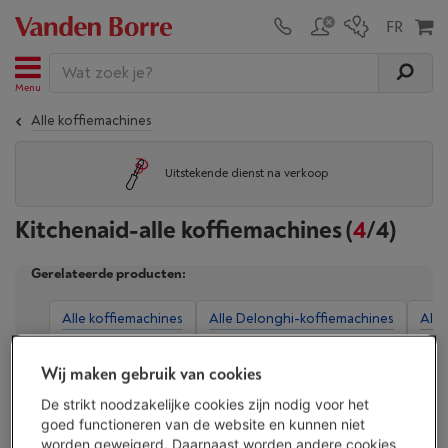
Menu
Alle koffiemachines
Uitstekende dienst na verkoop
Kitchenaid-alle koffiemachines
(
4
/4)
Gerelateerde producten:
Alle koffiemachines
Alle Delonghi-koffiemachines
Alle
Wij maken gebruik van cookies
Weergave
De strikt noodzakelijke cookies zijn nodig voor het
goed functioneren van de website en kunnen niet
worden geweigerd. Daarnaast worden andere cookies