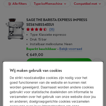
Alle filters
Type koffiemachine
Compatibel met
SAGE THE BARISTA EXPRESS IMPRESS
SES876BSS4EEU1
(35)
Type: Klassieke espresso
Druk: 15 bar
Instelbaar melkvolume: Neen
Beperkt beschikbaar
-
Bekijk voorraad
€ 649,00
Koop nu
Wij maken gebruik van cookies
Vergelijken
De strikt noodzakelijke cookies zijn nodig voor het
goed functioneren van de website en kunnen niet
worden geweigerd. Daarnaast worden andere cookies
SAGE NESPRESSO CREATISTA PRO STAINLESS
gebruikt voor statistische doeleinden om informatie te
STEEL
verzamelen over het gebruik van onze website door jou
Type: Capsulemachine
en anderen; doelgroepgerichte cookies verzamelen
Druk: 19 bar
gegevens over jouw internetgedrag om onze