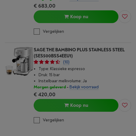
€ 683,00
Koop nu
Vergelijken
SAGE THE BAMBINO PLUS STAINLESS STEEL
(SES500BSS4EEU1)
(10)
Type: Klassieke espresso
Druk: 15 bar
Instelbaar melkvolume: Ja
Morgen geleverd
-
Bekijk voorraad
€ 420,00
Koop nu
Vergelijken