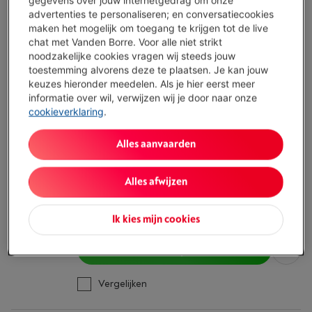
Instelbaar melkvolume: Neen
advertenties te personaliseren; en conversatiecookies
Morgen geleverd
-
Bekijk voorraad
maken het mogelijk om toegang te krijgen tot de live
€ 729,00
chat met Vanden Borre. Voor alle niet strikt
noodzakelijke cookies vragen wij steeds jouw
Koop nu
toestemming alvorens deze te plaatsen. Je kan jouw
keuzes hieronder meedelen. Als je hier eerst meer
Vergelijken
informatie over wil, verwijzen wij je door naar onze
cookieverklaring
.
SAGE THE BARISTA EXPRESS BLACK TRUFFLE
Alles aanvaarden
Ecocheques
Type: Klassieke espresso
Druk: 15 bar
Alles afwijzen
Regelbare kopjeshoogte / schenktuit: Ja
Binnen minstens 3 weken
-
Bekijk voorraad
Ik kies mijn cookies
€ 729,00
Koop nu
Vergelijken