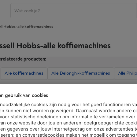
ll Hobbs-alle koffiemachines
ssell Hobbs-alle koffiemachines
relateerde producten:
Alle koffiemachines
Alle Delonghi-koffiemachines
Alle Phil
n gebruik van cookies
Extra kenmerken tonen
t noodzakelijke cookies zijn nodig voor het goed functioneren v
en kunnen niet worden geweigerd. Daarnaast worden andere c
 voor statistische doeleinden om informatie te verzamelen over
van onze website door jou en anderen; doelgroepgerichte cook
en gegevens over jouw internetgedrag om onze advertenties t
iseren; en conversatiecookies maken het mogelijk om toegang t
|
Reviews
(24)