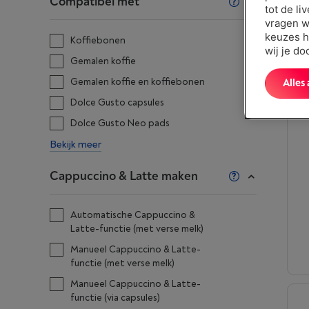
Compatibel met
tot de li
vragen w
keuzes h
Koffiebonen
wij je d
Gemalen koffie
Gemalen koffie en koffiebonen
Alles
Dolce Gusto capsules
Dolce Gusto Neo pads
Bekijk meer
Cappuccino & Latte maken
Automatische Cappuccino &
Latte-functie (met verse melk)
Manueel Cappuccino & Latte-
functie (met verse melk)
Manueel Cappuccino & Latte-
functie (via capsules)