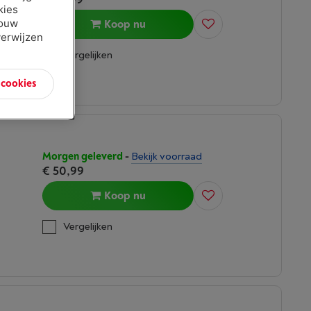
kies
jouw
Koop nu
verwijzen
Vergelijken
n cookies
Morgen geleverd
-
Bekijk voorraad
€ 50,99
Koop nu
Vergelijken