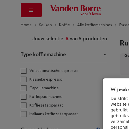
Home
Keuken
Koffie
Alle koffiemachines
Russe
Jouw selectie:
5
van
5
producten
Ru
Type koffiemachine
Ge
Volautomatische espresso
Klassieke espresso
Capsulemachine
Wij make
Koffiepadmachine
De strik
website 
Koffiezetapparaat
gebruikt
Italiaans koffiezetapparaat
gebruik 
verzamel
personal