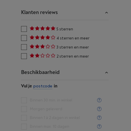
Klanten reviews
5 sterren
4 sterren en meer
3 sterren en meer
2 sterren en meer
Beschikbaarheid
Vul je
postcode
in
Binnen 30 min. in winkel
Morgen geleverd
Binnen 1 à 2 dagen in winkel
Binnen max. 10 dagen