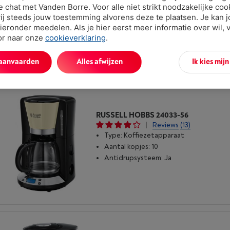
ve chat met Vanden Borre. Voor alle niet strikt noodzakelijke coo
Type: Koffiezetapparaat
ij steeds jouw toestemming alvorens deze te plaatsen. Je kan 
Aantal kopjes: 10
ieronder meedelen. Als je hier eerst meer informatie over wil, 
Antidrupsysteem: Ja
oor naar onze
cookieverklaring
.
 aanvaarden
Alles afwijzen
Ik kies mij
RUSSELL HOBBS 24033-56
|
Reviews
(13)
Type: Koffiezetapparaat
Aantal kopjes: 10
Antidrupsysteem: Ja