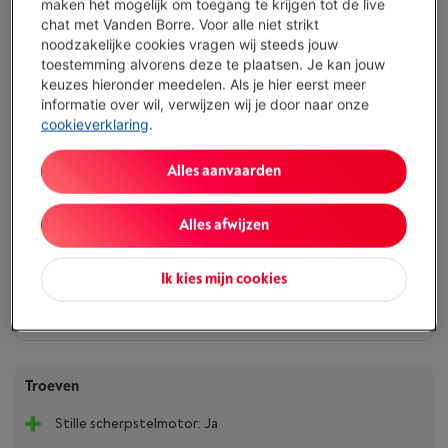
maken het mogelijk om toegang te krijgen tot de live
chat met Vanden Borre. Voor alle niet strikt
Representatief voorbeeld : KREDIETOPENING VAN ONBEPAALDE DUUR van
1.500,00 EUR aan een JAARLIJKS KOSTENPERCENTAGE van 14,5 % waarvan
noodzakelijke cookies vragen wij steeds jouw
0,02% maandelijkse kaartkosten van het geleende kapitaal (VARIABELE
toestemming alvorens deze te plaatsen. Je kan jouw
debetrentevoet van 14,23%), en een debetrentevoet van 6,24%.
keuzes hieronder meedelen. Als je hier eerst meer
informatie over wil, verwijzen wij je door naar onze
Binnen minstens 3 weken
-
Bekijk voorraad
cookieverklaring
.
€ 1.499,00
Alles aanvaarden
Of 24 betalingen van € 66,63 -
Meer info
Debetrentevoet 6,24%, Kredietkost € 100,12
Alles afwijzen
Koop nu
Ik kies mijn cookies
Vergelijken
Troeven
Stille scherpstelmotor: Ja