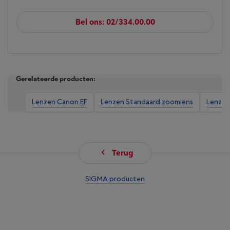
Bel ons: 02/334.00.00
Gerelateerde producten:
Lenzen Canon EF
Lenzen Standaard zoomlens
Lenzen 
Terug
SIGMA producten