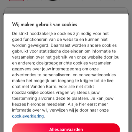
Morgen geleverd
-
Bekijk voorraad
€ 27,00
Wij maken gebruik van cookies
De strikt noodzakelijke cookies zijn nodig voor het
Koop nu
goed functioneren van de website en kunnen niet
worden geweigerd. Daarnaast worden andere cookies
gebruikt voor statistische doeleinden om informatie te
Vergelijken
verzamelen over het gebruik van onze website door jou
en anderen; doelgroepgerichte cookies verzamelen
gegevens over jouw internetgedrag om onze
advertenties te personaliseren; en conversatiecookies
Troeven
maken het mogelijk om toegang te krijgen tot de live
chat met Vanden Borre. Voor alle niet strikt
Koppelbaar via Bluetooth of bijgeleverde USB-ontvanger
noodzakelijke cookies vragen wij steeds jouw
toestemming alvorens deze te plaatsen. Je kan jouw
Stille klik
keuzes hieronder meedelen. Als je hier eerst meer
informatie over wil, verwijzen wij je door naar onze
Zowel links-als rechtshandig te gebruiken
cookieverklaring
.
Toon alle specificaties
Alles aanvaarden