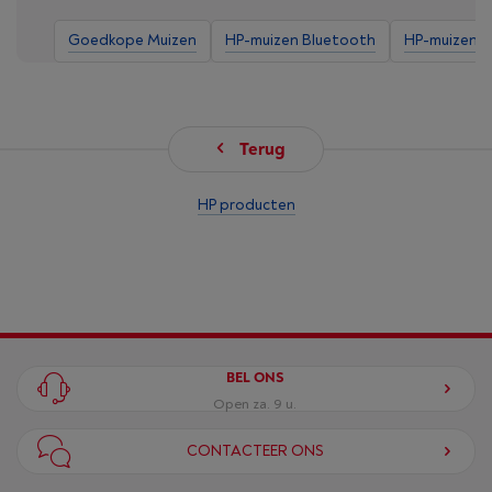
Goedkope Muizen
HP-muizen Bluetooth
HP-muizen D
Terug
HP producten
BEL ONS
Open za. 9 u.
CONTACTEER ONS