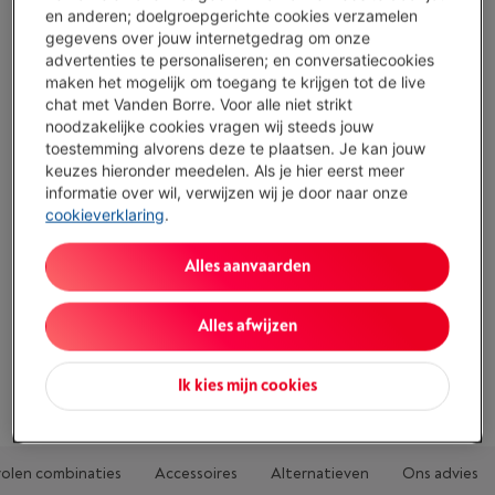
en anderen; doelgroepgerichte cookies verzamelen
A16-chip: voer veeleisende applicaties uit en multitask
gegevens over jouw internetgedrag om onze
zonder vertraging
advertenties te personaliseren; en conversatiecookies
maken het mogelijk om toegang te krijgen tot de live
Veelzijdigheid: deze iPad ondersteunt bepaalde Apple
chat met Vanden Borre. Voor alle niet strikt
Pencil en Magic Keyboard Folio, perfect voor het maken
noodzakelijke cookies vragen wij steeds jouw
van notities en tekenen
toestemming alvorens deze te plaatsen. Je kan jouw
keuzes hieronder meedelen. Als je hier eerst meer
12-MP-groothoekcamera aan de achterkant: maak foto's
informatie over wil, verwijzen wij je door naar onze
en video's van hoge kwaliteit, ideaal voor het scannen van
cookieverklaring
.
documenten en het maken van 4K-content
Toon alle specificaties
Alles aanvaarden
Alles afwijzen
Bestaat ook in andere kleuren
Ik kies mijn cookies
olen combinaties
Accessoires
Alternatieven
Ons advies