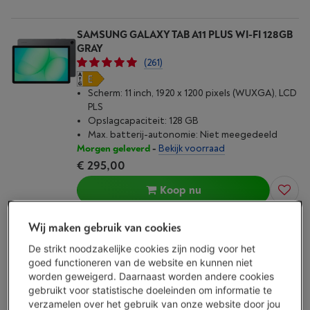
SAMSUNG GALAXY TAB A11 PLUS WI-FI 128GB
GRAY
(261)
Scherm: 11 inch, 1920 x 1200 pixels (WUXGA), LCD
PLS
Opslagcapaciteit: 128 GB
Max. batterij-autonomie: Niet meegedeeld
Morgen geleverd
-
Bekijk voorraad
€ 295,00
Koop nu
Vergelijken
Wij maken gebruik van cookies
De strikt noodzakelijke cookies zijn nodig voor het
goed functioneren van de website en kunnen niet
Voor jou getest
worden geweigerd. Daarnaast worden andere cookies
LENOVO IDEA TAB 8/128GB PACK MET STYLUS
gebruikt voor statistische doeleinden om informatie te
MET SLEEVE
verzamelen over het gebruik van onze website door jou