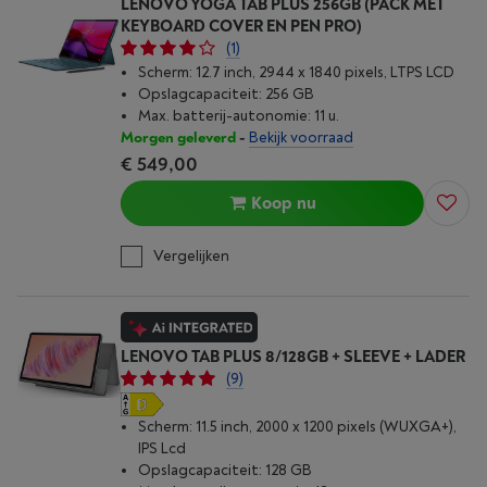
LENOVO YOGA TAB PLUS 256GB (PACK MET
KEYBOARD COVER EN PEN PRO)
(1)
Scherm: 12.7 inch, 2944 x 1840 pixels, LTPS LCD
Opslagcapaciteit: 256 GB
Max. batterij-autonomie: 11 u.
Morgen geleverd
-
Bekijk voorraad
€ 549,00
Koop nu
Vergelijken
LENOVO TAB PLUS 8/128GB + SLEEVE + LADER
(9)
Scherm: 11.5 inch, 2000 x 1200 pixels (WUXGA+),
IPS Lcd
Opslagcapaciteit: 128 GB