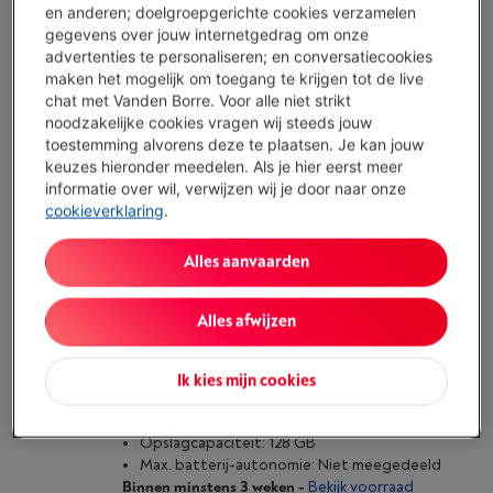
(4)
en anderen; doelgroepgerichte cookies verzamelen
gegevens over jouw internetgedrag om onze
Scherm: 11 inch, 2560 x 1600 pixels (WQXGA), IPS
advertenties te personaliseren; en conversatiecookies
Lcd
maken het mogelijk om toegang te krijgen tot de live
Opslagcapaciteit: 128 GB
chat met Vanden Borre. Voor alle niet strikt
Max. batterij-autonomie: 14 u.
noodzakelijke cookies vragen wij steeds jouw
Morgen geleverd
-
Bekijk voorraad
toestemming alvorens deze te plaatsen. Je kan jouw
€ 249,00
keuzes hieronder meedelen. Als je hier eerst meer
informatie over wil, verwijzen wij je door naar onze
Koop nu
cookieverklaring
.
Alles aanvaarden
Vergelijken
Alles afwijzen
SAMSUNG A11+ 128GB + COVER PACK
(1)
Ik kies mijn cookies
Scherm: 11 inch, 1920 x 1200 pixels (WUXGA), LCD
PLS
Opslagcapaciteit: 128 GB
Max. batterij-autonomie: Niet meegedeeld
Binnen minstens 3 weken
-
Bekijk voorraad