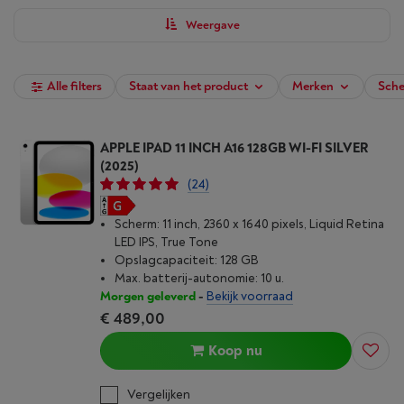
Verfijn je zoekopdracht met onze filters en koop vandaag nog je
multimediatablet bij Vanden Borre.
Weergave
Alle filters
Staat van het product
Merken
Sche
APPLE IPAD 11 INCH A16 128GB WI-FI SILVER
(2025)
(24)
Scherm: 11 inch, 2360 x 1640 pixels, Liquid Retina
LED IPS, True Tone
Opslagcapaciteit: 128 GB
Max. batterij-autonomie: 10 u.
Morgen geleverd
-
Bekijk voorraad
€ 489,00
Koop nu
Vergelijken