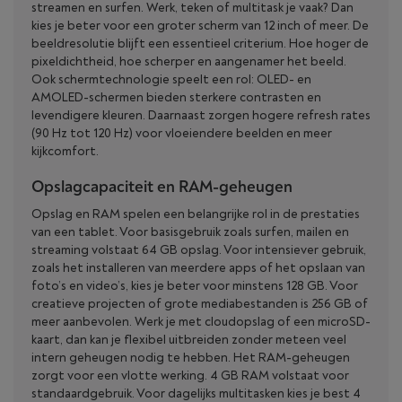
streamen en surfen. Werk, teken of multitask je vaak? Dan
kies je beter voor een groter scherm van 12 inch of meer. De
beeldresolutie blijft een essentieel criterium. Hoe hoger de
pixeldichtheid, hoe scherper en aangenamer het beeld.
Ook schermtechnologie speelt een rol: OLED- en
AMOLED-schermen bieden sterkere contrasten en
levendigere kleuren. Daarnaast zorgen hogere refresh rates
(90 Hz tot 120 Hz) voor vloeiendere beelden en meer
kijkcomfort.
Opslagcapaciteit en RAM-geheugen
Opslag en RAM spelen een belangrijke rol in de prestaties
van een tablet. Voor basisgebruik zoals surfen, mailen en
streaming volstaat 64 GB opslag. Voor intensiever gebruik,
zoals het installeren van meerdere apps of het opslaan van
foto’s en video’s, kies je beter voor minstens 128 GB. Voor
creatieve projecten of grote mediabestanden is 256 GB of
meer aanbevolen. Werk je met cloudopslag of een microSD-
kaart, dan kan je flexibel uitbreiden zonder meteen veel
intern geheugen nodig te hebben. Het RAM-geheugen
zorgt voor een vlotte werking. 4 GB RAM volstaat voor
standaardgebruik. Voor dagelijks multitasken kies je best 4