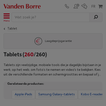
Menu
Tablet
Laagsteprijsgarantie
Tablets
(
260
/260)
Tablets zijn veelzijdige, mobiele tools die je dagelijks bijstaan in je
werk, op het web, om foto’s te nemen en video's te bekijken. Kies
uit de verschillende formaten en schermgroottes en bepaal of je
hem wilt delen met het hele gezin of wilt zetten voor je
Gerelateerde producten:
professionele uitdagingen. Van Android-modellen, waaronder de
Samsung Galaxy Tab, tot iPads van Apple, selecteer de features
van je voorkeur op het gebied van geheugen, opslag en wifi- of
Apple iPads
Samsung Galaxy-tablets
Kobo E-readers
USB-connectiviteit. Dankzij hun touchscreens en lange
batterijduur combineren tablets efficiëntie met gebruiksgemak.