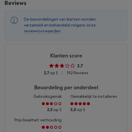
Reviews
De beoordelingen van klanten worden
verzameld en behandeld volgens onze
reviewvoorwaarden
.
Klanten score
2,7
2,7
op 5
|
192 Reviews
Beoordeling per onderdeel
Gebruiksgemak
Gemakkelijk te installeren
2,5
op 5
5,0
op 5
Prijs/kwaliteit verhouding