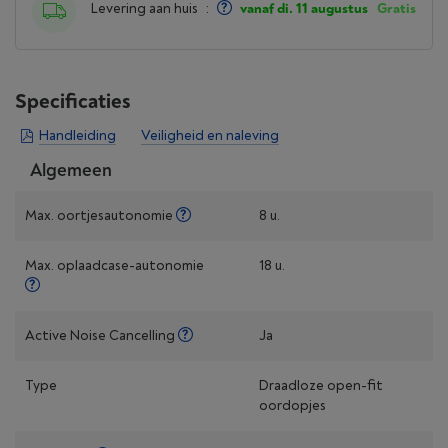
Levering aan huis
:
vanaf di. 11 augustus
Gratis
Specificaties
Handleiding
Veiligheid en naleving
Algemeen
Max. oortjesautonomie
8 u.
Max. oplaad­case-autonomie
18 u.
Active Noise Cancelling
Ja
Type
Draadloze open-fit
oordopjes