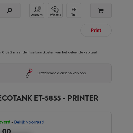
Account
Winkels
Taal
Print
02% maandelijkse kaartkosten van het geleende kapitaal
Uitstekende dienst na verkoop
COTANK ET-5855 - PRINTER
everd
-
Bekijk voorraad
9,00