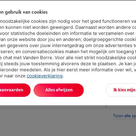
Of 24 betal
n gebruik van cookies
Debetrentev
t noodzakelijke cookies zijn nodig voor het goed functioneren v
Minder dan 5 
en kunnen niet worden geweigerd. Daarnaast worden andere c
 voor statistische doeleinden om informatie te verzamelen over
van onze website door jou en anderen; doelgroepgerichte cook
en gegevens over jouw internetgedrag om onze advertenties t
iseren; en conversatiecookies maken het mogelijk om toegang t
ve chat met Vanden Borre. Voor alle niet strikt noodzakelijke coo
ij steeds jouw toestemming alvorens deze te plaatsen. Je kan 
ieronder meedelen. Als je hier eerst meer informatie over wil, 
oor naar onze
cookieverklaring
.
Troeven
 aanvaarden
Alles afwijzen
Ik kies mij
Functies: Pr
Afdrukken v
Toon alle sp