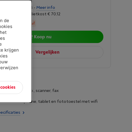
ingen van € 46,63 -
Meer info
oet 6,24%, Kredietkost € 70,12
an de
in stock, bestel nu!
ookies
 het
Koop nu
ies
e
e krijgen
Vergelijken
kies
jouw
verwijzen
n cookies
inter, kopieerapp., scanner, fax
anaf: Smartphone, tablet en fototoestel met wifi
ecificaties