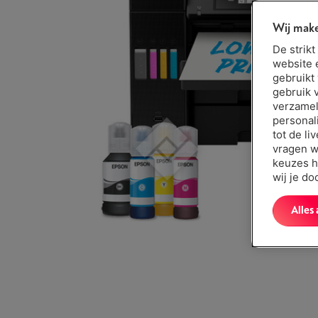
Wij make
De strik
website 
gebruikt
gebruik 
verzamel
personal
tot de li
vragen w
keuzes h
wij je d
Alles