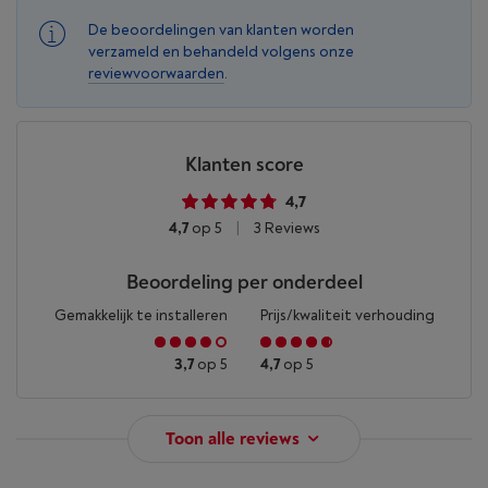
De beoordelingen van klanten worden
verzameld en behandeld volgens onze
reviewvoorwaarden
.
Klanten score
4,7
4,7
op 5
|
3 Reviews
Beoordeling per onderdeel
Gemakkelijk te installeren
Prijs/kwaliteit verhouding
3,7
op 5
4,7
op 5
Toon alle reviews