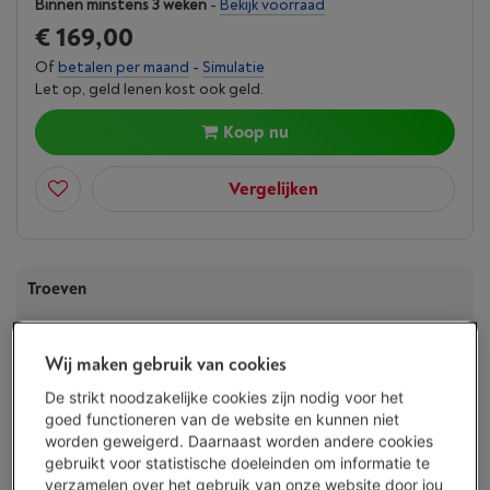
Binnen minstens 3 weken
-
Bekijk voorraad
€ 169,00
Of
betalen per maand
-
Simulatie
Let op, geld lenen kost ook geld.
Koop nu
Vergelijken
Troeven
Grootte horlogekast: 43 mm
Wij maken gebruik van cookies
Toon alle specificaties
De strikt noodzakelijke cookies zijn nodig voor het
goed functioneren van de website en kunnen niet
worden geweigerd. Daarnaast worden andere cookies
Bestaat ook in andere kleuren
gebruikt voor statistische doeleinden om informatie te
verzamelen over het gebruik van onze website door jou