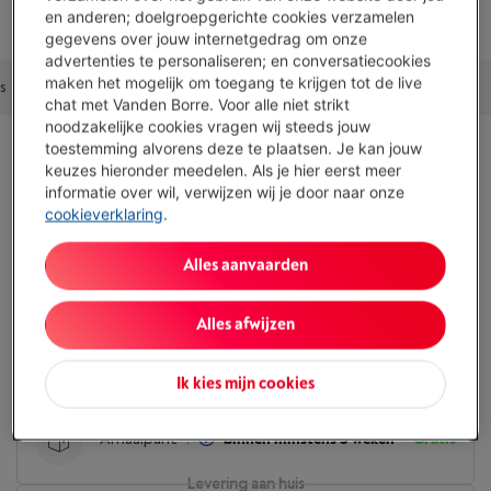
en anderen; doelgroepgerichte cookies verzamelen
gegevens over jouw internetgedrag om onze
advertenties te personaliseren; en conversatiecookies
maken het mogelijk om toegang te krijgen tot de live
s
Accessoires
Outlet deal
Alternatieven
Ons advies
chat met Vanden Borre. Voor alle niet strikt
noodzakelijke cookies vragen wij steeds jouw
toestemming alvorens deze te plaatsen. Je kan jouw
Beschikbaarheid
keuzes hieronder meedelen. Als je hier eerst meer
informatie over wil, verwijzen wij je door naar onze
cookieverklaring
.
Afhaling
Alles aanvaarden
Click&Collect
:
Gratis
Alles afwijzen
Haal je bestelling af in een van onze 70 winkels
binnen minstens 3 weken
Toon alle 71 winkels
Ik kies mijn cookies
Afhaalpunt
:
binnen minstens 3 weken
Gratis
Levering aan huis