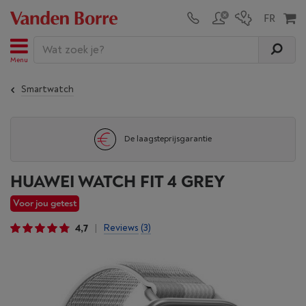
Menu
Smartwatch
De laagsteprijsgarantie
HUAWEI WATCH FIT 4 GREY
Voor jou getest
4,7
Reviews
(3)
|