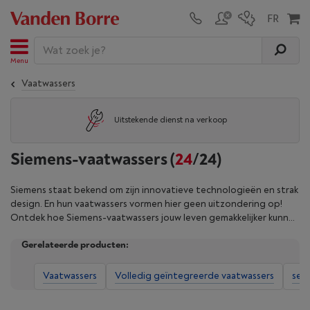
Menu
Vaatwassers
Uitstekende dienst na verkoop
Siemens-vaatwassers
(
24
/24)
Siemens staat bekend om zijn innovatieve technologieën en strak
design. En hun vaatwassers vormen hier geen uitzondering op!
Ontdek hoe Siemens-vaatwassers jouw leven gemakkelijker kunnen
maken: energiezuinige prestaties om je factuur te verlagen en
Gerelateerde producten:
slimme programma’s voor delicaat servies, aangekoekte resten en
meer. Zo geniet jij elke keer van een onberispelijk schone vaat,
terwijl het moderne design een vleugje elegantie toevoegt aan je
Vaatwassers
Volledig geïntegreerde vaatwassers
sem
keuken. Verfijn je zoekopdracht met onze filters en vind nu de
ideale Siemens-vaatwasser bij Vanden Borre.