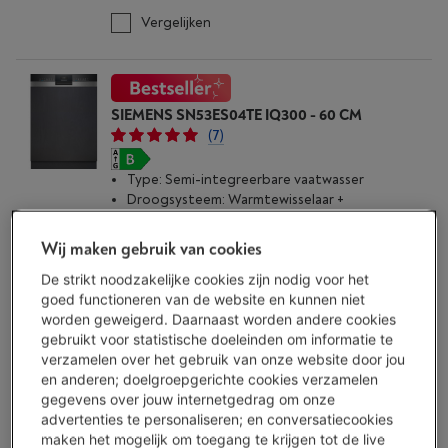
Vergelijken
SIEMENS SN53ES04TE IQ300 - 60 CM
(7)
Type: Semi-integreerbare vaatwasser
Droogsysteem: Warmtewisselaar +
Automatische deuropening
Capaciteit: 13 bestekken
Wij maken gebruik van cookies
Beschikbaar
-
Bekijk voorraad
De strikt noodzakelijke cookies zijn nodig voor het
€ 899,00
goed functioneren van de website en kunnen niet
Inbouwactie
worden geweigerd. Daarnaast worden andere cookies
gebruikt voor statistische doeleinden om informatie te
Koop nu
verzamelen over het gebruik van onze website door jou
en anderen; doelgroepgerichte cookies verzamelen
gegevens over jouw internetgedrag om onze
Vergelijken
advertenties te personaliseren; en conversatiecookies
maken het mogelijk om toegang te krijgen tot de live