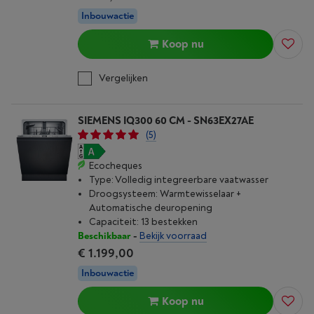
Inbouwactie
Koop nu
Vergelijken
SIEMENS IQ300 60 CM - SN63EX27AE
(5)
Ecocheques
Type: Volledig integreerbare vaatwasser
Droogsysteem: Warmtewisselaar +
Automatische deuropening
Capaciteit: 13 bestekken
Beschikbaar
-
Bekijk voorraad
€ 1.199,00
Inbouwactie
Koop nu