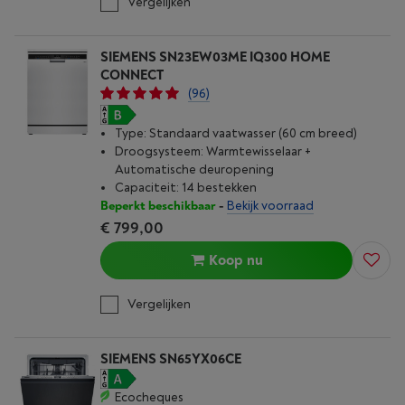
Vergelijken
SIEMENS SN23EW03ME IQ300 HOME
CONNECT
(96)
Type: Standaard vaatwasser (60 cm breed)
Droogsysteem: Warmtewisselaar +
Automatische deuropening
Capaciteit: 14 bestekken
Beperkt beschikbaar
-
Bekijk voorraad
€ 799,00
Koop nu
Vergelijken
SIEMENS SN65YX06CE
Ecocheques