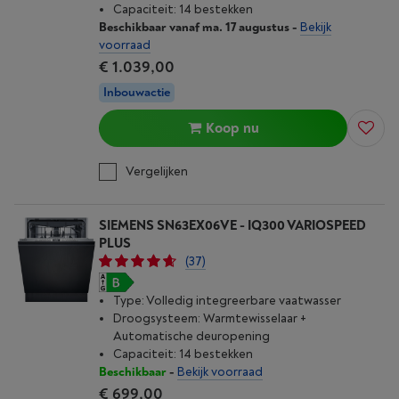
Capaciteit: 14 bestekken
Beschikbaar vanaf ma. 17 augustus
-
Bekijk
voorraad
€ 1.039,00
Inbouwactie
Koop nu
Vergelijken
SIEMENS SN63EX06VE - IQ300 VARIOSPEED
PLUS
(37)
Type: Volledig integreerbare vaatwasser
Droogsysteem: Warmtewisselaar +
Automatische deuropening
Capaciteit: 14 bestekken
Beschikbaar
-
Bekijk voorraad
€ 699,00