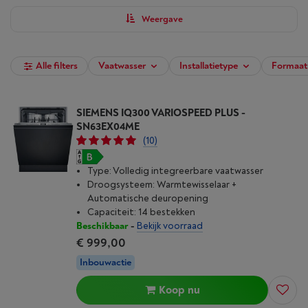
Weergave
Alle filters
Vaatwasser
Installatietype
Formaat 
SIEMENS IQ300 VARIOSPEED PLUS -
SN63EX04ME
(10)
Type: Volledig integreerbare vaatwasser
Droogsysteem: Warmtewisselaar +
Automatische deuropening
Capaciteit: 14 bestekken
Beschikbaar
-
Bekijk voorraad
€ 999,00
Inbouwactie
Koop nu