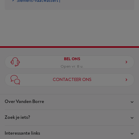
Siemens-vaatwassers |
BEL ONS
Open vr. 8 u.
CONTACTEER ONS
Over Vanden Borre
Zoek je iets?
Onze winkels
Akte van Vertrouwen
Interessante links
Je bestellingen