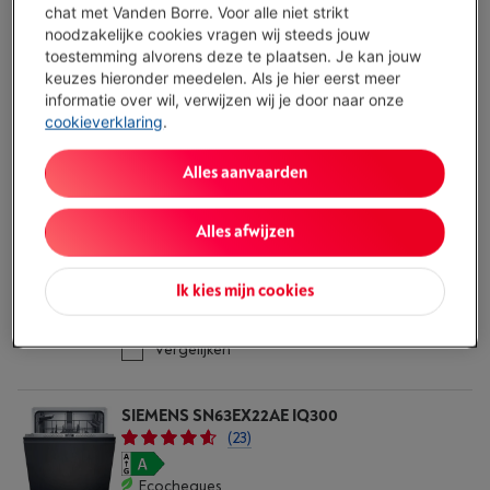
chat met Vanden Borre. Voor alle niet strikt
noodzakelijke cookies vragen wij steeds jouw
SIEMENS SN23EI22CF
toestemming alvorens deze te plaatsen. Je kan jouw
(11)
keuzes hieronder meedelen. Als je hier eerst meer
informatie over wil, verwijzen wij je door naar onze
Ecocheques
cookieverklaring
.
Type: Standaard vaatwasser (60 cm breed)
Droogsysteem: Warmtewisselaar +
Alles aanvaarden
Automatische deuropening
Capaciteit: 14 bestekken
Beperkt beschikbaar
-
Bekijk voorraad
Alles afwijzen
€ 999,00
Ik kies mijn cookies
Koop nu
Vergelijken
SIEMENS SN63EX22AE IQ300
(23)
Ecocheques