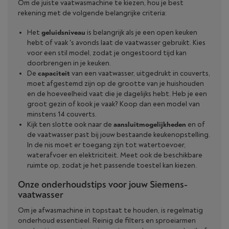
Om de juiste vaatwasmachine te kiezen, hou je best
rekening met de volgende belangrijke criteria:
Het
geluidsniveau
is belangrijk als je een open keuken
hebt of vaak 's avonds laat de vaatwasser gebruikt. Kies
voor een stil model, zodat je ongestoord tijd kan
doorbrengen in je keuken.
De
capaciteit
van een vaatwasser, uitgedrukt in couverts,
moet afgestemd zijn op de grootte van je huishouden
en de hoeveelheid vaat die je dagelijks hebt. Heb je een
groot gezin of kook je vaak? Koop dan een model van
minstens 14 couverts.
Kijk ten slotte ook naar de
aansluitmogelijkheden
en of
de vaatwasser past bij jouw bestaande keukenopstelling.
In de nis moet er toegang zijn tot watertoevoer,
waterafvoer en elektriciteit. Meet ook de beschikbare
ruimte op, zodat je het passende toestel kan kiezen.
Onze onderhoudstips voor jouw Siemens-
vaatwasser
Om je afwasmachine in topstaat te houden, is regelmatig
onderhoud essentieel. Reinig de filters en sproeiarmen