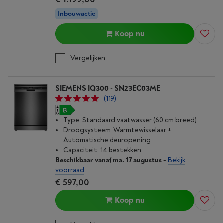
Inbouwactie
Koop nu
Vergelijken
SIEMENS IQ300 - SN23EC03ME
(119)
Type: Standaard vaatwasser (60 cm breed)
Droogsysteem: Warmtewisselaar +
Automatische deuropening
Capaciteit: 14 bestekken
Beschikbaar vanaf ma. 17 augustus
-
Bekijk
voorraad
€ 597,00
Koop nu