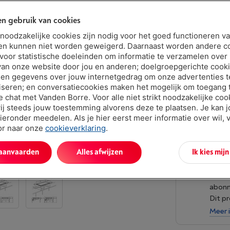
n gebruik van cookies
Niet online 
€ 599,
t noodzakelijke cookies zijn nodig voor het goed functioneren v
en kunnen niet worden geweigerd. Daarnaast worden andere c
Of 18 betali
 voor statistische doeleinden om informatie te verzamelen over
Debetrentev
van onze website door jou en anderen; doelgroepgerichte cook
en gegevens over jouw internetgedrag om onze advertenties t
iseren; en conversatiecookies maken het mogelijk om toegang t
ve chat met Vanden Borre. Voor alle niet strikt noodzakelijke coo
ij steeds jouw toestemming alvorens deze te plaatsen. Je kan 
ieronder meedelen. Als je hier eerst meer informatie over wil, 
oor naar onze
cookieverklaring
.
 aanvaarden
Alles afwijzen
Ik kies mij
Vand
Verlen
abon
Dit p
Meer 