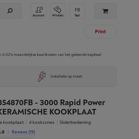
Account
Winkels
Taal
Print
02% maandelijkse kaartkosten van het geleende kapitaal
Installatie op maat
54870FB - 3000 Rapid Power
OKERAMISCHE KOOKPLAAT
he kookplaat
4 kookzones
sliderbediening
3,8
|
Reviews
(19)