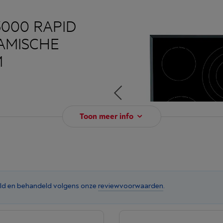
3000 RAPID
AMISCHE
M
 sneller warm wordt? Nu is er
Toon meer info
Power-kookplaat heeft alles dat
ookzones die snel opwarmen,
eller koken en heeft u de
ld en behandeld volgens onze
reviewvoorwaarden
.
gelijkheden