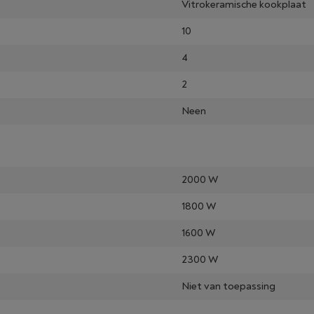
Vitrokeramische kookplaat
10
4
2
Neen
2000 W
1800 W
1600 W
2300 W
Niet van toepassing