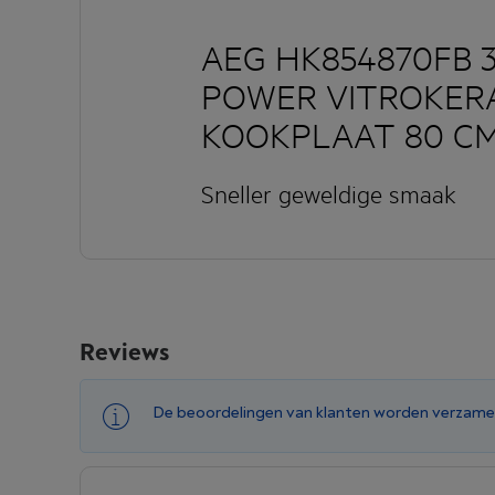
AEG HK854870FB 
POWER VITROKER
KOOKPLAAT 80 C
Sneller geweldige smaak
Wilt u ook dat uw keramische kookplaat
een die dat doet. De nieuwe AEG Rapid 
u geweldig vindt aan keramisch; alle k
zelfs de grotere zones. Daarom kan u sn
Reviews
controle die u nodig heeft.
De beoordelingen van klanten worden verzame
Vergroot uw kookmo