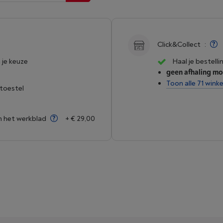
Click&Collect
:
 je keuze
Haal je bestelli
geen afhaling mo
Toon alle 71 winke
 toestel
an het werkblad
+ € 29,00