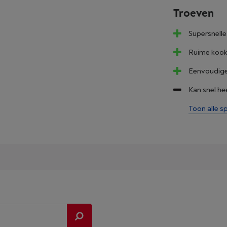
Troeven
Supersnell
Ruime kookz
Eenvoudige
Kan snel he
Toon alle sp