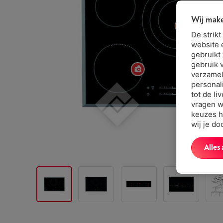
Wij make
De strik
website 
gebruikt
gebruik 
verzamel
personal
tot de li
vragen w
keuzes h
wij je d
Alles