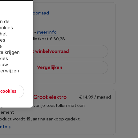
te koop
-
Bekijk voorraad
00
an de
ookies
ngen van € 34,96 -
Meer info
 het
oet 6,24%, Kredietkost € 30,28
ies
e
Bekijk winkelvoorraad
e krijgen
kies
jouw
Vergelijken
verwijzen
n cookies
en Borre Life Groot elektro
€ 14,99
/ maand
g de levensduur van je toestellen met één
nement
roduct wordt
15 jaar
na aankoop gedekt.
info