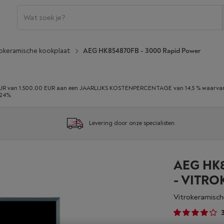
okeramische kookplaat
AEG HK854870FB - 3000 Rapid Power
 van 1.500,00 EUR aan een JAARLIJKS KOSTENPERCENTAGE van 14,5 % waarvan 0,
,24%.
Levering door onze specialisten
AEG HK8
- VITR
Vitrokeramisc