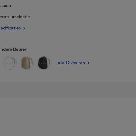
raaien
ratuurselectie
ecificaties
andere kleuren
Alle
12
kleuren