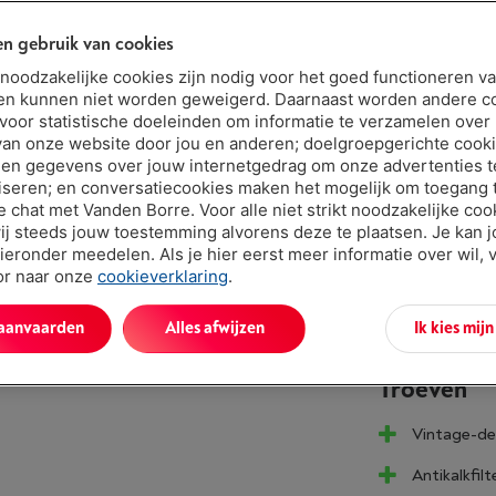
n gebruik van cookies
2 jaar
t noodzakelijke cookies zijn nodig voor het goed functioneren v
Binnen mins
en kunnen niet worden geweigerd. Daarnaast worden andere c
 voor statistische doeleinden om informatie te verzamelen over
€ 127,0
van onze website door jou en anderen; doelgroepgerichte cook
Of
betalen 
en gegevens over jouw internetgedrag om onze advertenties t
iseren; en conversatiecookies maken het mogelijk om toegang t
Let op, geld
ve chat met Vanden Borre. Voor alle niet strikt noodzakelijke coo
ij steeds jouw toestemming alvorens deze te plaatsen. Je kan 
ieronder meedelen. Als je hier eerst meer informatie over wil, 
oor naar onze
cookieverklaring
.
 aanvaarden
Alles afwijzen
Ik kies mij
Troeven
Vintage-de
Antikalkfilt