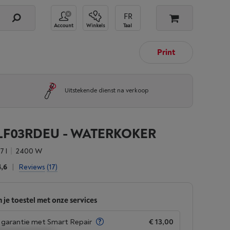
Account
Winkels
Taal
Print
Uitstekende dienst na verkoop
LF03RDEU - WATERKOKER
1.7 l
2400 W
4,6
|
Reviews
(17)
 je toestel met onze services
garantie met Smart Repair
€ 13,00