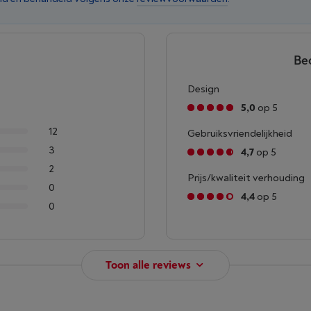
Be
Design
5,0
op 5
12
Gebruiksvriendelijkheid
3
4,7
op 5
2
Prijs/kwaliteit verhouding
0
4,4
op 5
0
Toon alle reviews