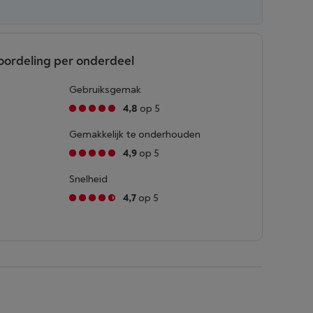
oordeling per onderdeel
Gebruiksgemak
4,8
op 5
Gemakkelijk te onderhouden
4,9
op 5
Snelheid
4,7
op 5