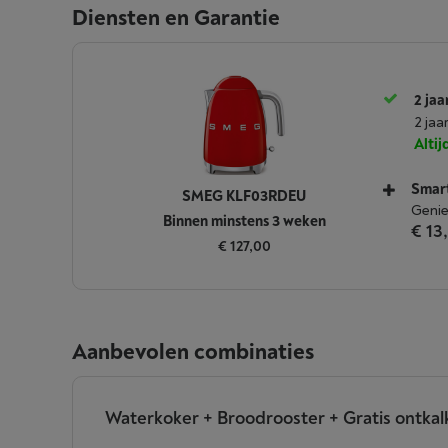
Diensten en Garantie
2 jaa
2 jaa
Alti
Smar
SMEG KLF03RDEU
Genie
Binnen minstens 3 weken
€ 13
€ 127,00
Aanbevolen combinaties
Waterkoker + Broodrooster + Gratis ontkal