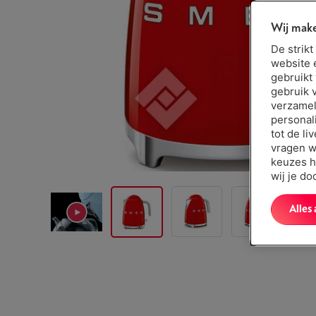
Wij make
De strik
website 
gebruikt
gebruik 
verzamel
personal
tot de li
vragen w
keuzes h
wij je d
Alles