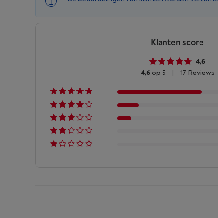
Klanten score
4,6
4,6
op 5
|
17 Reviews