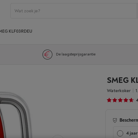
MEG KLF03RDEU
De laagsteprijsgarantie
SMEG K
Waterkoker
Bescherm
4 jaar