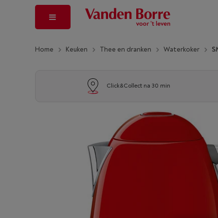
Home
Keuken
Thee en dranken
Waterkoker
S
Click&Collect na 30 min