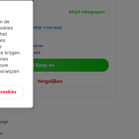
garantie
Altijd inbegrepen
an de
tens 3 weken
-
Bekijk voorraad
ookies
 het
0
ies
per maand
-
Simulatie
e
e krijgen
 lenen kost ook geld.
kies
jouw
Koop nu
verwijzen
Vergelijken
n cookies
sign
er