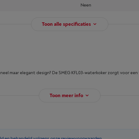
Neen
Toon alle specificaties
ineel maar elegant design? De SMEG KFL03-waterkoker zorgt voor een vl
Toon meer info
ld en behandeld volgens onze
reviewvoorwaarden
.