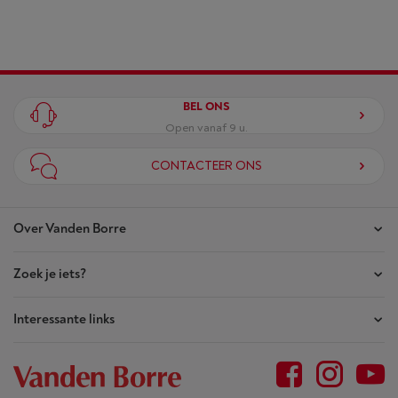
BEL ONS
Open vanaf 9 u.
CONTACTEER ONS
Over Vanden Borre
Zoek je iets?
Onze winkels
Akte van Vertrouwen
Interessante links
Je bestellingen
Wie zijn we?
Je herstellingen
Outlet
Sitemap
Herstellingsaanvraag