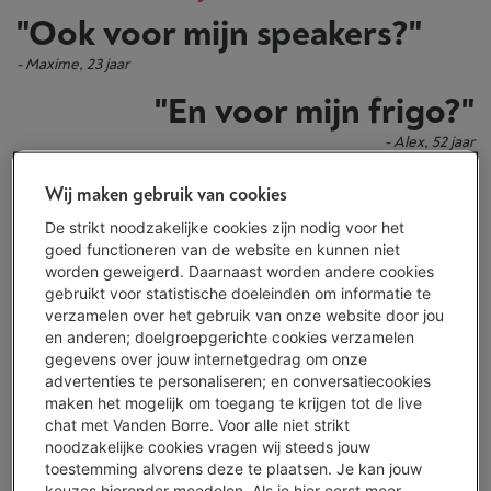
"Ook voor mijn speakers?"
- Maxime, 23 jaar
"En voor mijn frigo?"
- Alex, 52 jaar
Wij maken gebruik van cookies
Jazeker. Ook voor je speakers en voor je frigo. En voor je dampkap,
De strikt noodzakelijke cookies zijn nodig voor het
headset of wasmachine. We zijn er voor 't leven. Voor jouw leven.
goed functioneren van de website en kunnen niet
Dat betekent dat onze medewerkers goed naar je luisteren.
worden geweigerd. Daarnaast worden andere cookies
Zodat ze weten wat jij op dit moment nodig hebt en ze jou
gebruikt voor statistische doeleinden om informatie te
precies dat ene toestel kunnen aanraden dat helemaal bij je past.
verzamelen over het gebruik van onze website door jou
Dat beloven we.
en anderen; doelgroepgerichte cookies verzamelen
gegevens over jouw internetgedrag om onze
advertenties te personaliseren; en conversatiecookies
Onze engagementen
maken het mogelijk om toegang te krijgen tot de live
chat met Vanden Borre. Voor alle niet strikt
noodzakelijke cookies vragen wij steeds jouw
Uitgebreid productgamma
toestemming alvorens deze te plaatsen. Je kan jouw
Een betrouwbaar toestel, op elk moment in je leven. In élke
keuzes hieronder meedelen. Als je hier eerst meer