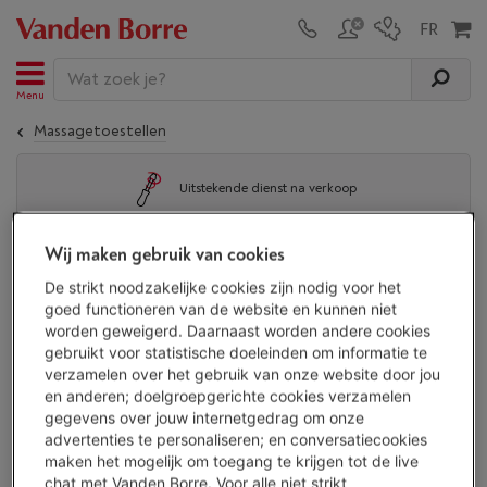
Menu
Massagetoestellen
Uitstekende dienst na verkoop
Terraillon-massagetoestellen
(
2
/2)
Wij maken gebruik van cookies
De strikt noodzakelijke cookies zijn nodig voor het
Gerelateerde producten:
goed functioneren van de website en kunnen niet
worden geweigerd. Daarnaast worden andere cookies
Massagetoestellen
Medisana-massagetoestellen
Hom
gebruikt voor statistische doeleinden om informatie te
verzamelen over het gebruik van onze website door jou
en anderen; doelgroepgerichte cookies verzamelen
gegevens over jouw internetgedrag om onze
Weergave
advertenties te personaliseren; en conversatiecookies
maken het mogelijk om toegang te krijgen tot de live
chat met Vanden Borre. Voor alle niet strikt