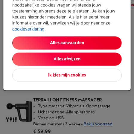
Alle filters
Type massage
Lichaamszone
Ander
noodzakelijke cookies vragen wij steeds jouw
toestemming alvorens deze te plaatsen. Je kan jouw
keuzes hieronder meedelen. Als je hier eerst meer
informatie over wil, verwijzen wij je door naar onze
TERRAILLON NECK MASSAGER
cookieverklaring
.
Type massage: Shiatsu
Lichaamszone: Hals
Alles aanvaarden
Voeding: USB
Beschikbaar
-
Bekijk voorraad
€ 69,99
Alles afwijzen
Koop nu
Ik kies mijn cookies
Vergelijken
TERRAILLON FITNESS MASSAGER
Type massage: Vibratie + Klopmassage
Lichaamszone: Alle spierzones
Voeding: USB
Binnen minstens 3 weken
-
Bekijk voorraad
€ 59,99