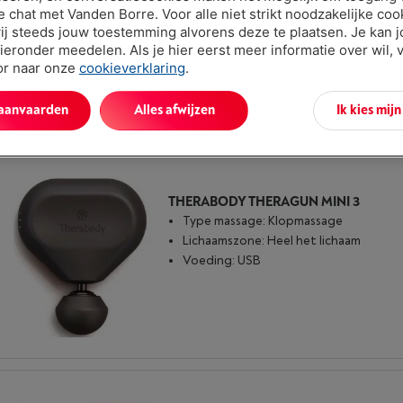
ve chat met Vanden Borre. Voor alle niet strikt noodzakelijke coo
Type massage: Klopmassage
ij steeds jouw toestemming alvorens deze te plaatsen. Je kan 
Lichaamszone: Heel het lichaam
ieronder meedelen. Als je hier eerst meer informatie over wil, 
Voeding: Herlaadbare batterij
oor naar onze
cookieverklaring
.
 aanvaarden
Alles afwijzen
Ik kies mij
THERABODY THERAGUN MINI 3
Type massage: Klopmassage
Lichaamszone: Heel het lichaam
Voeding: USB