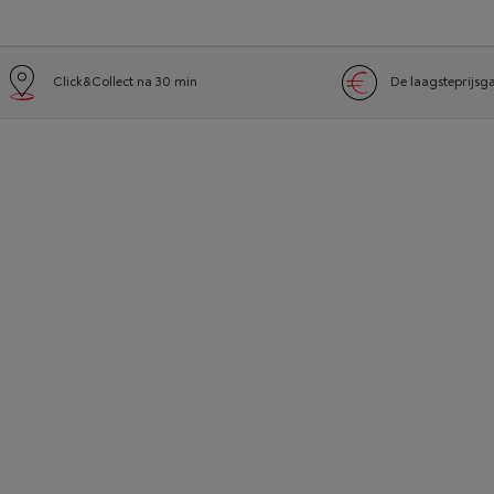
Click&Collect na 30 min
De laagsteprijsg