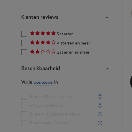
Klanten reviews
5 sterren
4 sterren en meer
2 sterren en meer
Beschikbaarheid
Vul je
postcode
in
Binnen 30 min. in winkel
Morgen geleverd
Binnen 1 à 2 dagen in winkel
Binnen max. 10 dagen