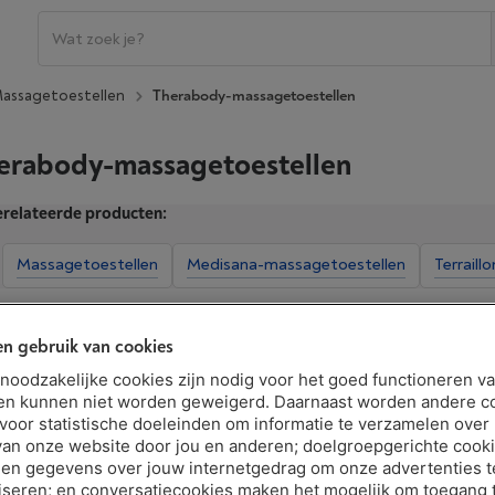
assagetoestellen
Therabody-massagetoestellen
erabody-massagetoestellen
relateerde producten:
Massagetoestellen
Medisana-massagetoestellen
Terrail
n gebruik van cookies
Extra kenmerken tonen
t noodzakelijke cookies zijn nodig voor het goed functioneren v
en kunnen niet worden geweigerd. Daarnaast worden andere c
 voor statistische doeleinden om informatie te verzamelen over
van onze website door jou en anderen; doelgroepgerichte cook
en gegevens over jouw internetgedrag om onze advertenties t
THERABODY THERAGUN SENSE BLAC
iseren; en conversatiecookies maken het mogelijk om toegang t
|
Reviews
(12)