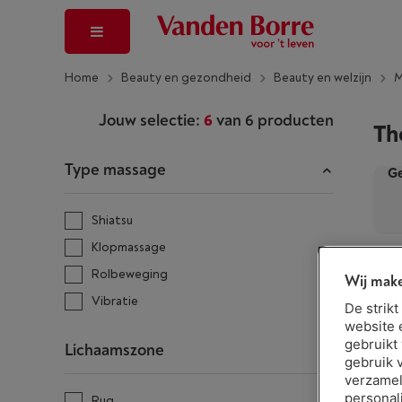
Home
Beauty en gezondheid
Beauty en welzijn
M
Jouw selectie:
6
van
6
producten
Th
Type massage
Ge
Shiatsu
Klopmassage
Rolbeweging
Wij make
Vibratie
De strik
website 
gebruikt
Lichaamszone
gebruik 
verzamel
personal
Rug