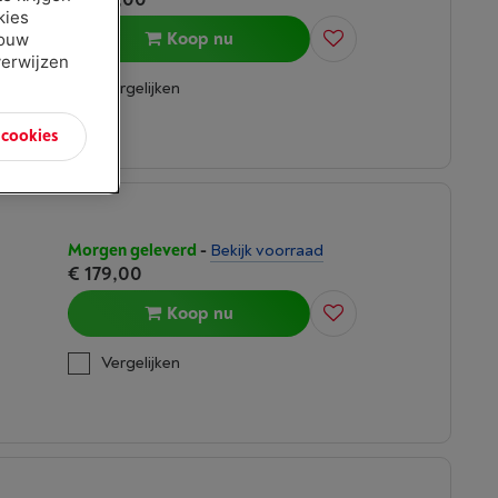
kies
Koop nu
jouw
verwijzen
Vergelijken
n cookies
Morgen geleverd
-
Bekijk voorraad
€ 179,00
Koop nu
Vergelijken