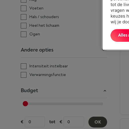
tot de li
Voeten
vragen w
keuzes h
Hals / schouders
wij je d
Heel het lichaam
Ogen
Alles
Andere opties
Intensiteit instelbaar
Verwarmingsfunctie
Budget
tot
OK