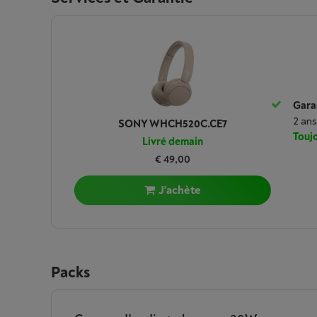
Garan
2 ans
SONY WHCH520C.CE7
Toujo
Livré demain
€ 49,00
J'achète
Packs