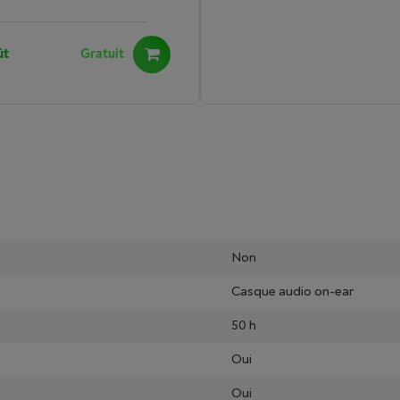
ût
Gratuit
Non
Casque audio on-ear
50 h
Oui
Oui