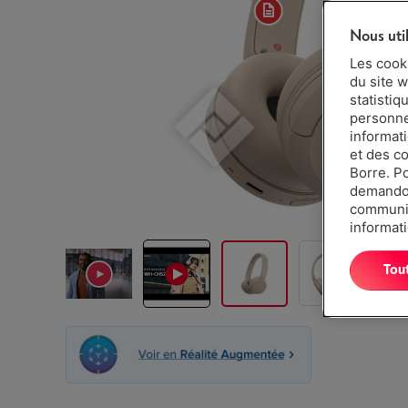
Nous uti
Les cook
du site w
statistiq
personnes
informat
et des c
Borre. P
demandon
communiq
informati
Tou