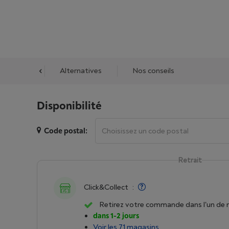
cessoires
Alternatives
Nos conseils
Disponibilité
Code postal:
Retrait
Click&Collect
:
Retirez votre commande dans l'un de 
dans 1-2 jours
Voir les 71 magasins