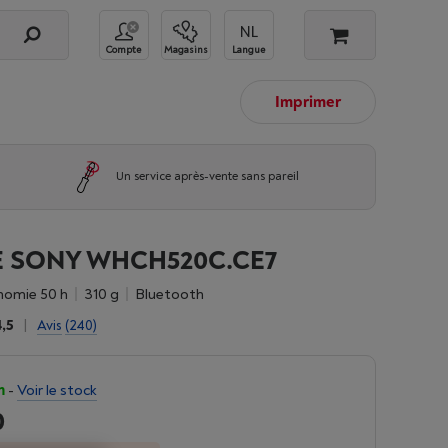
Compte
Magasins
Langue
Imprimer
Un service après-vente sans pareil
 SONY WHCH520C.CE7
nomie 50 h
310 g
Bluetooth
4,5
|
Avis
(240)
n
-
Voir le stock
0