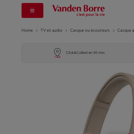
Home
TV et audio
Casque ou écouteurs
Casque 
Click&Collect en 30 min