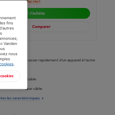
n stock, commandez vite !
J'achète
ionnement
des fins
Comparer
d'autres
es
 annonces;
vec Vanden
ous
ouvez nous
amples
ultipoint pour passer rapidement d'un appareil à l'autre
 cookies
.
de 50 h
 cookies
 léger et confortable
 être connecté par câble
utes les caractéristiques