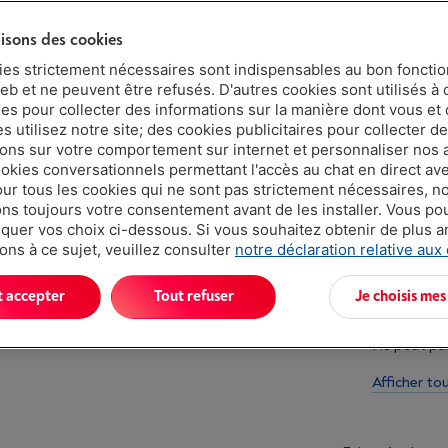
Moins de 5 e
lisons des cookies
ies strictement nécessaires sont indispensables au bon fonct
eb et ne peuvent être refusés. D'autres cookies sont utilisés à 
ues pour collecter des informations sur la manière dont vous et 
 utilisez notre site; des cookies publicitaires pour collecter d
ions sur votre comportement sur internet et personnaliser nos
ookies conversationnels permettant l'accès au chat en direct a
our tous les cookies qui ne sont pas strictement nécessaires, n
Atouts
s toujours votre consentement avant de les installer. Vous p
uer vos choix ci-dessous. Si vous souhaitez obtenir de plus 
Appairage m
ons à ce sujet, veuillez consulter
notre déclaration relative aux
Autonomie 
t accepter
Tout refuser
Je choisis mes
Modèle très
Ne peut pas
Afficher to