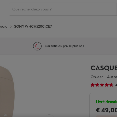
audio
SONY WHCH520C.CE7
Garantie du prix le plus bas
CASQUE
On-ear
Auto
Livré demai
€ 49,0