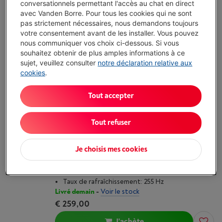
conversationnels permettant l'accès au chat en direct
Diagonale de l'écran: 15.6 " (39 cm)
avec Vanden Borre. Pour tous les cookies qui ne sont
Résolution d'écran: 1920 x 1080 pixels (Full HD)
pas strictement nécessaires, nous demandons toujours
Taux de rafraîchissement: 60 Hz
votre consentement avant de les installer. Vous pouvez
Livré demain
-
Voir le stock
nous communiquer vos choix ci-dessous. Si vous
€ 109,00
souhaitez obtenir de plus amples informations à ce
sujet, veuillez consulter
notre déclaration relative aux
J'achète
cookies
.
Comparer
Tout accepter
ASUS ROG STRIX XG27ACMES
Tout refuser
Écochèques
Je choisis mes cookies
Diagonale de l'écran: 27 " (68.58 cm)
Résolution d'écran: 2560 x 1440 pixels (QHD /
2K)
Taux de rafraîchissement: 255 Hz
Livré demain
-
Voir le stock
€ 259,00
J'achète