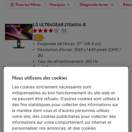
Tous les filtres
Marques
Diagonale écran
Réso
LG ULTRAGEAR 27G610A-B
(11)
Diagonale de l'écran: 27 " (68.4 cm)
Résolution d'écran: 2560 x 1440 pixels (QHD /
2K)
Taux de rafraîchissement: 200 Hz
Dans 1-2 sem.
-
Voir le stock
€ 169,00
Nous utilisons des cookies
J'achète
Les cookies strictement nécessaires sont
indispensables au bon fonctionnement du site web et
ne peuvent être refusés. D'autres cookies sont utilisés à
Comparer
des fins statistiques pour collecter des informations sur
la manière dont vous et d'autres personnes utilisez
notre site; des cookies publicitaires pour collecter des
ASUS PORTABLE MB169CK
informations sur votre comportement sur internet et
(1)
personnaliser nos annonces; et des cookies