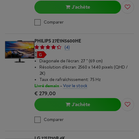
J'achète
Comparer
PHILIPS 27E1N5600HE
(4)
Diagonale de l'écran: 27 " (69 cm)
Résolution d'écran: 2560 x 1440 pixels (QHD /
2K)
Taux de rafraîchissement: 75 Hz
Livré demain
-
Voir le stock
€ 279,00
J'achète
Comparer
LG 27U710B 4K