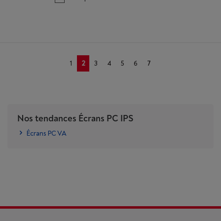
1
2
3
4
5
6
7
Nos tendances Écrans PC IPS
Écrans PC VA