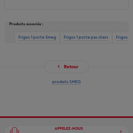
Produits associés :
Frigos 1 porte Smeg
Frigos 1 porte pas chers
Frigos 1 
Retour
produits SMEG
APPELEZ-NOUS