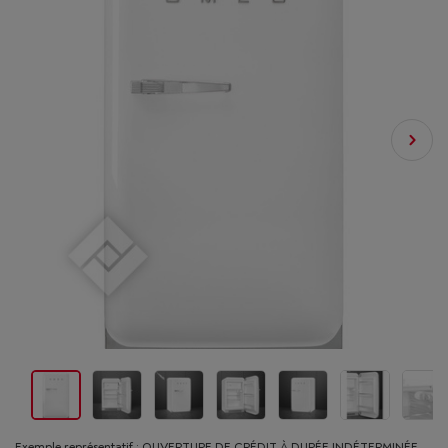
Exemple représentatif : OUVERTURE DE CRÉDIT À DURÉE INDÉTERMINÉE