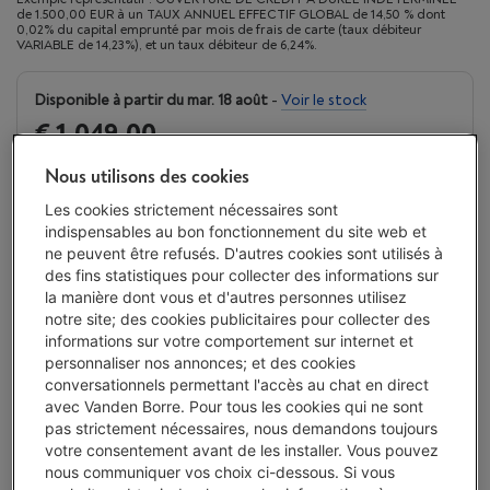
de 1.500,00 EUR à un TAUX ANNUEL EFFECTIF GLOBAL de 14,50 % dont
0,02% du capital emprunté par mois de frais de carte (taux débiteur
VARIABLE de 14,23%), et un taux débiteur de 6,24%.
Disponible à partir du mar. 18 août
-
Voir le stock
€ 1.049,00
Ou 24 mensualités de € 46,63 -
Plus d'infos
Nous utilisons des cookies
Taux débiteur 6,24%, Coût du crédit € 70,12
Les cookies strictement nécessaires sont
indispensables au bon fonctionnement du site web et
J'achète
ne peuvent être refusés. D'autres cookies sont utilisés à
des fins statistiques pour collecter des informations sur
Comparer
la manière dont vous et d'autres personnes utilisez
notre site; des cookies publicitaires pour collecter des
informations sur votre comportement sur internet et
personnaliser nos annonces; et des cookies
Vanden Borre Life Gros électro
conversationnels permettant l'accès au chat en direct
avec Vanden Borre. Pour tous les cookies qui ne sont
Prolongez la durée de vie de vos appareils avec un seul
pas strictement nécessaires, nous demandons toujours
abonnement
votre consentement avant de les installer. Vous pouvez
Ce produit serait couvert
10 ans
après votre achat.
nous communiquer vos choix ci-dessous. Si vous
€ 14,99
/ mois