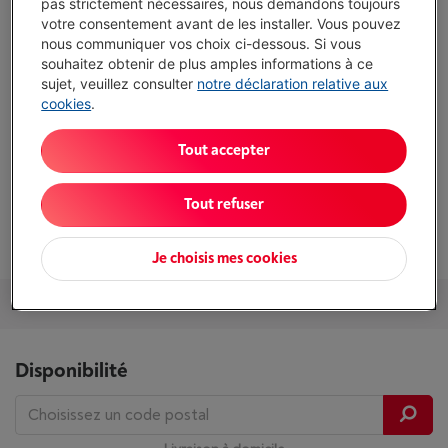
pas strictement nécessaires, nous demandons toujours
votre consentement avant de les installer. Vous pouvez
nous communiquer vos choix ci-dessous. Si vous
Atouts
souhaitez obtenir de plus amples informations à ce
sujet, veuillez consulter
notre déclaration relative aux
Capacité totale: 298 l
cookies
.
Compartiment fraîcheur (0-3°C): Oui, avec contrôle
Tout accepter
d'humidité
Dimensions (HxLxP): 145.5 x 59.7 x 67.5 cm
Tout refuser
Afficher toutes les caractéristiques
Je choisis mes cookies
Services et Garantie
Packs
Accessoires
Nos conseils
Disponibilité