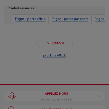
Produits associés :
Frigos 1 porte Miele
Frigos 1 porte pas chers
Frigos 1 
Retour
produits MIELE
APPELEZ-NOUS
Ouvert à partir de 8 h