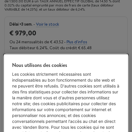
de 1.500,00 EUR à un TAUX ANNUEL EFFECTIF GLOBAL de 14,50 % dont
0,02% du capital emprunté par mois de frais de carte (taux débiteur
VARIABLE de 14,23%), et un taux débiteur de 6,24%.
Délai >3 sem.
-
Voir le stock
€ 979,00
Ou 24 mensualités de € 43,52 -
Plus d'infos
Taux débiteur 6,24%, Coût du crédit € 65,48
J'achète
Nous utilisons des cookies
Les cookies strictement nécessaires sont
Comparer
indispensables au bon fonctionnement du site web et
ne peuvent être refusés. D'autres cookies sont utilisés à
des fins statistiques pour collecter des informations sur
la manière dont vous et d'autres personnes utilisez
Vanden Borre Life Gros électro
notre site; des cookies publicitaires pour collecter des
informations sur votre comportement sur internet et
Prolongez la durée de vie de vos appareils avec un seul
personnaliser nos annonces; et des cookies
abonnement
conversationnels permettant l'accès au chat en direct
Ce produit serait couvert
15 ans
après votre achat.
avec Vanden Borre. Pour tous les cookies qui ne sont
€ 14,99
/ mois
Plus d'infos