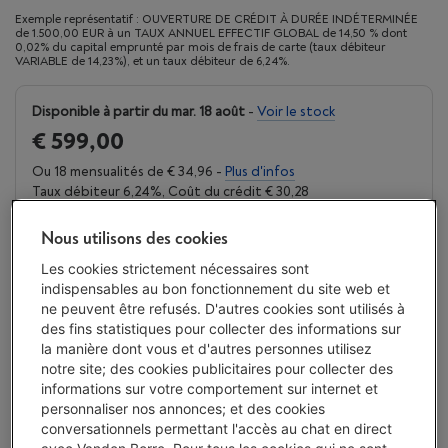
Exemple représentatif : OUVERTURE DE CRÉDIT À DURÉE INDÉTERMINÉE
de 1.500,00 EUR à un TAUX ANNUEL EFFECTIF GLOBAL de 14,50 % dont
0,02% du capital emprunté par mois de frais de carte (taux débiteur
VARIABLE de 14,23%), et un taux débiteur de 6,24%.
Disponible à partir du mar. 18 août
-
Voir le stock
€ 599,00
Ou 18 mensualités de € 34,96 -
Plus d'infos
Taux débiteur 6,24%, Coût du crédit € 30,28
J'achète
Nous utilisons des cookies
Les cookies strictement nécessaires sont
Comparer
indispensables au bon fonctionnement du site web et
ne peuvent être refusés. D'autres cookies sont utilisés à
des fins statistiques pour collecter des informations sur
la manière dont vous et d'autres personnes utilisez
notre site; des cookies publicitaires pour collecter des
Vanden Borre Life Gros électro
informations sur votre comportement sur internet et
Prolongez la durée de vie de vos appareils avec un seul
personnaliser nos annonces; et des cookies
abonnement
conversationnels permettant l'accès au chat en direct
Ce produit serait couvert
15 ans
après votre achat.