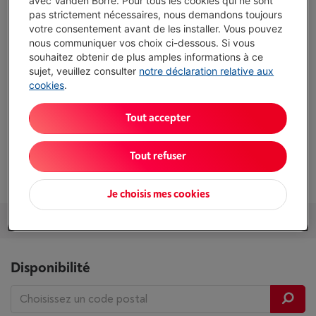
avec Vanden Borre. Pour tous les cookies qui ne sont
€ 14,99
/ mois
pas strictement nécessaires, nous demandons toujours
Plus d'infos
votre consentement avant de les installer. Vous pouvez
nous communiquer vos choix ci-dessous. Si vous
souhaitez obtenir de plus amples informations à ce
Atouts
sujet, veuillez consulter
notre déclaration relative aux
cookies
.
Capacité totale: 126 l
Plan de travail amovible: Amovible
Tout accepter
Congélateur: ****
Tout refuser
Afficher toutes les caractéristiques
Je choisis mes cookies
Services et Garantie
Packs
Accessoires
Nos conseils
Disponibilité