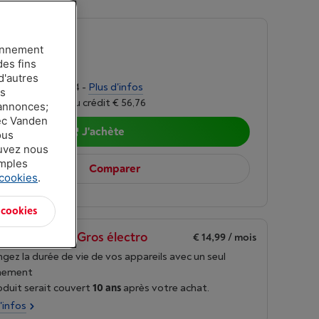
.
-
Voir le stock
ionnement
00
des fins
d'autres
alités de € 37,74 -
Plus d'infos
es
r 6,24%, Coût du crédit € 56,76
 annonces;
vec Vanden
J'achète
ous
ouvez nous
amples
Comparer
 cookies
.
 cookies
en Borre Life Gros électro
€ 14,99
/ mois
gez la durée de vie de vos appareils avec un seul
nement
oduit serait couvert
10 ans
après votre achat.
'infos