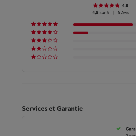
4,8
4,8
sur 5
|
5 Avis
Services et Garantie
Garan
2 ans