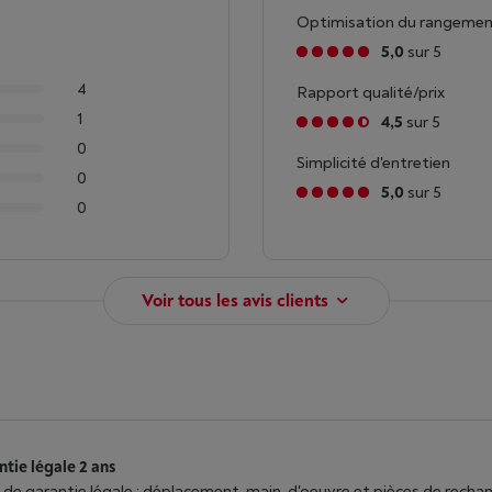
Optimisation du rangeme
5,0
sur 5
4
Rapport qualité/prix
1
4,5
sur 5
0
Simplicité d'entretien
0
5,0
sur 5
0
Voir tous les avis clients
tie légale 2 ans
 de garantie légale : déplacement, main-d'oeuvre et pièces de recha