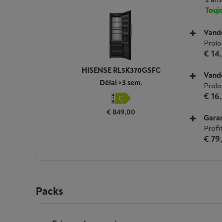
Toujo
Vande
Prolo
€ 14
HISENSE RL5K370GSFC
Vande
Délai >3 sem.
Prolo
€ 16
€ 849,00
Garan
Profi
€ 79
Packs