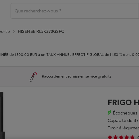
 porte
HISENSE RL5K370GSFC
E de 1.500,00 EUR à un TAUX ANNUEL EFFECTIF GLOBAL de 14,50 % dont 0,02% du
Raccordement et mise en service gratuits
FRIGO H
Écochèques 
Capacité de 37
Tiroir à légum