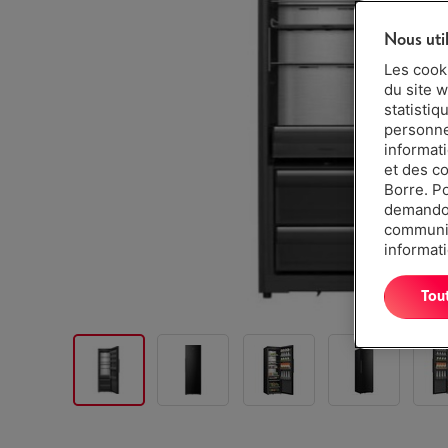
Nous uti
Les cook
du site w
statistiq
personnes
informat
et des c
Borre. P
demandon
communiq
informati
Tou