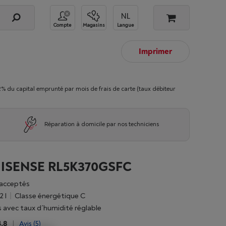
Compte
Magasins
Langue
Imprimer
 capital emprunté par mois de frais de carte (taux débiteur
Réparation à domicile par nos techniciens
ISENSE RL5K370GSFC
acceptés
2 l
Classe énergétique C
es avec taux d´humidité réglable
4,8
|
Avis
(5)