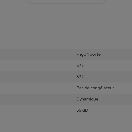
Frigo 1 porte
372 l
372 l
Pas de congélateur
Dynamique
35 dB