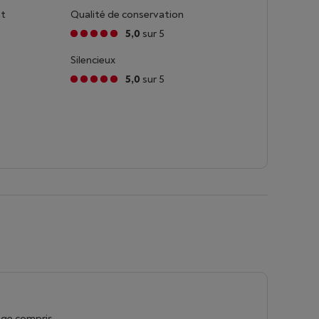
nt
Qualité de conservation
5,0
sur 5
Silencieux
5,0
sur 5
nge compris.