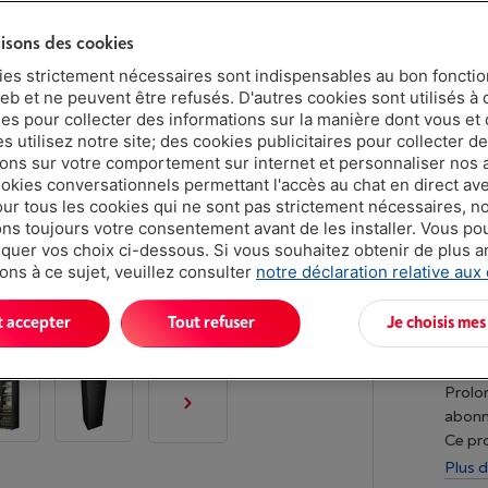
lisons des cookies
Délai >3 sem
ies strictement nécessaires sont indispensables au bon fonct
€ 849,
eb et ne peuvent être refusés. D'autres cookies sont utilisés à 
ues pour collecter des informations sur la manière dont vous et 
Ou 24 mensu
 utilisez notre site; des cookies publicitaires pour collecter d
Taux débiteu
ions sur votre comportement sur internet et personnaliser nos
ookies conversationnels permettant l'accès au chat en direct a
our tous les cookies qui ne sont pas strictement nécessaires, n
s toujours votre consentement avant de les installer. Vous p
uer vos choix ci-dessous. Si vous souhaitez obtenir de plus 
ons à ce sujet, veuillez consulter
notre déclaration relative aux
t accepter
Tout refuser
Je choisis mes
Vand
Prolon
abon
Ce pr
Plus d