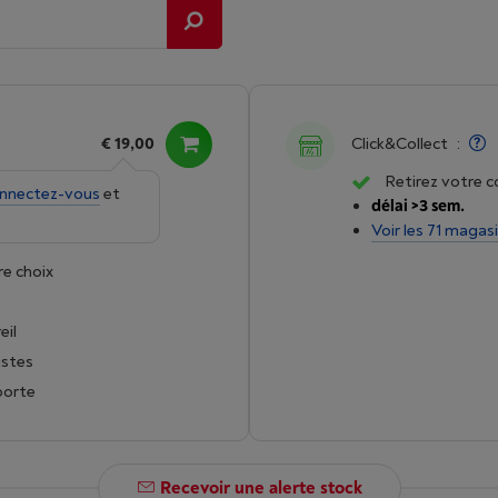
€ 19,00
Click&Collect
:
Retirez votre 
nnectez-vous
et
délai >3 sem.
Voir les 71 magas
re choix
eil
istes
porte
Recevoir une alerte stock